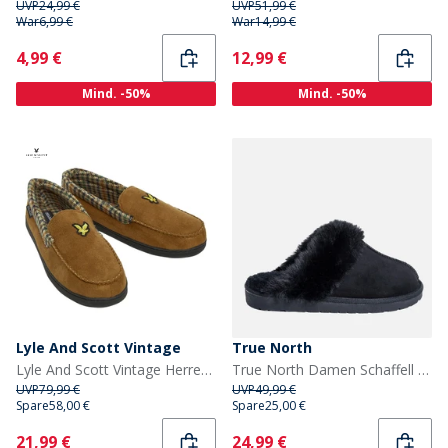
UVP
24,99 €
UVP
51,99 €
War
6,99 €
War
14,99 €
Current
Current
4,99 €
12,99 €
Mind. -50%
Mind. -50%
Lyle And Scott Vintage
True North
Lyle And Scott Vintage Herren Montague Mokassins Hausschuhe Dunkelbraun / Hahnentritt
True North Damen Schaffell Hausschuhe Schwarz
UVP
79,99 €
UVP
49,99 €
Spare
58,00 €
Spare
25,00 €
Current
Current
21,99 €
24,99 €