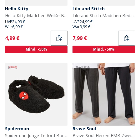
Hello Kitty
Lilo and Stitch
Hello Kitty Mädchen Weiße Borg Hausschuhe Weiß / Rot
Lilo and Stitch Mädchen Bedale Borg Pantoletten Hellblau
UVP
24,99 €
UVP
24,99 €
War
6,99 €
War
9,99 €
Current
Current
4,99 €
7,99 €
Mind. -50%
Mind. -50%
Spiderman
Brave Soul
Spiderman Junge Telford Borg Hausschuhe Schwarz / Rot
Brave Soul Herren EMB Zwei Pack Lounge Hose Marine/Anthrazit Marl