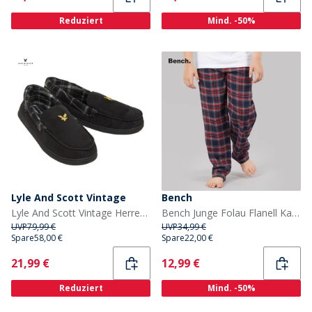
Reduziert
Mind. -50%
Lyle And Scott Vintage
Bench
Lyle And Scott Vintage Herren Montague Mokassins Hausschuhe Schwarz/Grau Karo
Bench Junge Folau Flanell Karo Loungehose Marine/Rot/Weiß/Gelb Karo Flanell
UVP
79,99 €
UVP
34,99 €
Spare
58,00 €
Spare
22,00 €
Current
Current
21,99 €
12,99 €
Reduziert
Mind. -50%