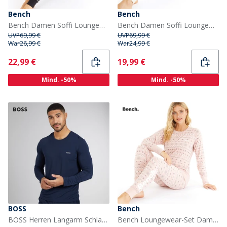
Bench
Bench
Bench Damen Soffi Loungewear Set Schwarz Fairisle
Bench Damen Soffi Loungewear Set Winter Weiß
UVP
69,99 €
UVP
69,99 €
War
26,99 €
War
24,99 €
Current
Current
22,99 €
19,99 €
Mind. -50%
Mind. -50%
BOSS
Bench
BOSS Herren Langarm Schlafanzug Oberteil Dark Blue
Bench Loungewear-Set Damen Soffi in Staubigem Rosa Fairisle