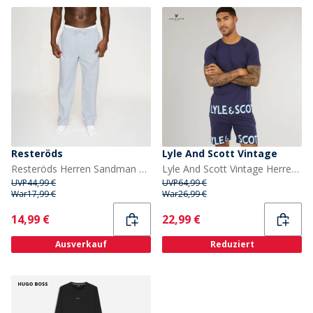
Resteröds
Lyle And Scott Vintage
Resteröds Herren Sandman By Pyjamahose Blau
Lyle And Scott Vintage Herren Carter T Shirt Und Shorts Set Peacoat
UVP
44,99 €
UVP
64,99 €
War
17,99 €
War
26,99 €
Current
Current
14,99 €
22,99 €
Ausverkauf
Reduziert