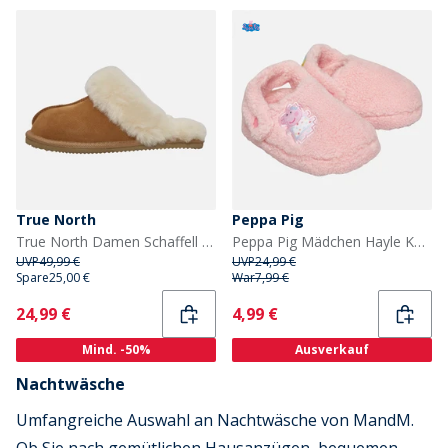
True North
Peppa Pig
True North Damen Schaffell Hausschuhe Braun
Peppa Pig Mädchen Hayle Komplett Borg Hausschuhe Rosa
UVP
49,99 €
UVP
24,99 €
Spare
25,00 €
War
7,99 €
Current
Current
24,99 €
4,99 €
Mind. -50%
Ausverkauf
Nachtwäsche
Umfangreiche Auswahl an Nachtwäsche von MandM.