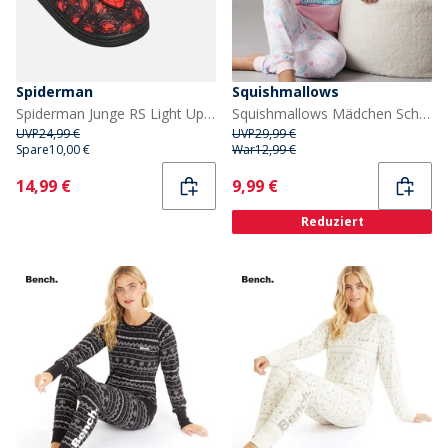
Spiderman
Squishmallows
Spiderman Junge RS Light Up Hausschuhe Schwarz / Rot
Squishmallows Mädchen Schlafanzug Set Ballerina/Weiß
UVP
24,99 €
UVP
29,99 €
Spare
10,00 €
War
12,99 €
Current
Current
14,99 €
9,99 €
Reduziert