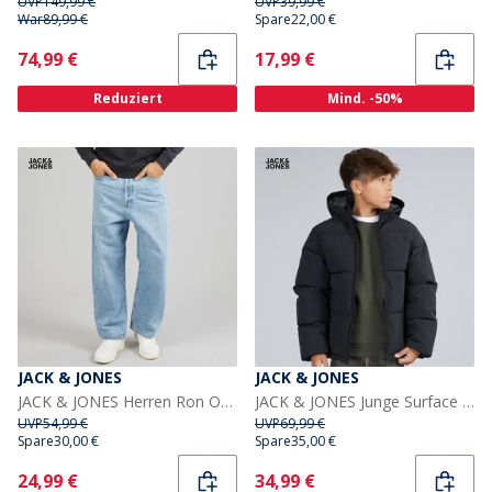
UVP
149,99 €
UVP
39,99 €
War
89,99 €
Spare
22,00 €
Current
Current
74,99 €
17,99 €
Reduziert
Mind. -50%
JACK & JONES
JACK & JONES
JACK & JONES Herren Ron Original AM 192 Loose Jeans Blue Denim
JACK & JONES Junge Surface Steppjacke Schwarz
UVP
54,99 €
UVP
69,99 €
Spare
30,00 €
Spare
35,00 €
Current
Current
24,99 €
34,99 €