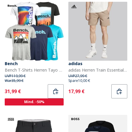
Bench
adidas
Bench T-Shirts Herren Tayo Fünfer-Pack Gemischt
adidas Herren Train Essentials Gewebte Trainingsshorts Chalky Brown/Schwarz
UVP
119,99 €
UVP
27,99 €
War
35,99 €
Spare
10,00 €
Current
Current
31,99 €
17,99 €
Mind. -50%