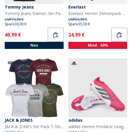
Tommy Jeans
Everlast
Tommy Jeans Damen 3er-Pack V Ausschnitt T Shirts Schwarz/Ecru/Dark Night Navy
Everlast Herren Zehnerpack Boxershorts Schwarz
UVP
79,99 €
UVP
59,99 €
Spare
30,00 €
Spare
35,00 €
Current
Current
49,99 €
24,99 €
Neu
Mind. -50%
JACK & JONES
adidas
JACK & JONES 5er Pack T-Shirts mit Rundhalsausschnitt Herren Oliv Nacht/Weiß/Hellgrau Melange/Marineblau Blazer
adidas Herren Predator League Schnürlose Für Tore Geboren Pack FG Fester Boden Fußballschuhe Lucid Red/Core Black/Cloud White