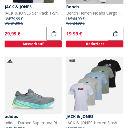
JACK & JONES
Bench
JACK & JONES 5er Pack T-Shirts Herren Marine/Weiß/Grau/Khaki/Schwarz
Bench Herren Noahs Cargo Shorts Light Khaki
UVP
79,99 €
UVP
64,99 €
War
31,99 €
War
24,99 €
Current
Current
29,99 €
19,99 €
Ausverkauf
Reduziert
adidas
JACK & JONES
adidas Damen Supernova Rise 2 Neutrale Laufschuhe Grau/Magic Grey Metallic/Flash Aqua
JACK & JONES Herren Slash Fünfer Pack T Shirts Bright White/Schwarz/Cashmere Blue/Iceberg Green/Glacier Grey