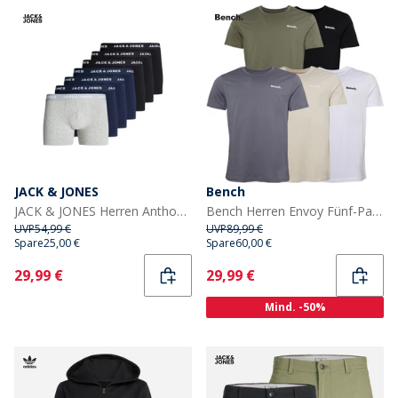
JACK & JONES
Bench
JACK & JONES Herren Anthony 7er-Pack Unterhosen Schwarz/Schwarz/Schwarz/Marine/Marine/Marine/Hellgrau Melange
Bench Herren Envoy Fünf-Pack T-Shirts Schwarz/Hell Khaki/Weiß/Stein/Stahlgrau
UVP
54,99 €
UVP
89,99 €
Spare
25,00 €
Spare
60,00 €
Current
Current
29,99 €
29,99 €
Mind. -50%