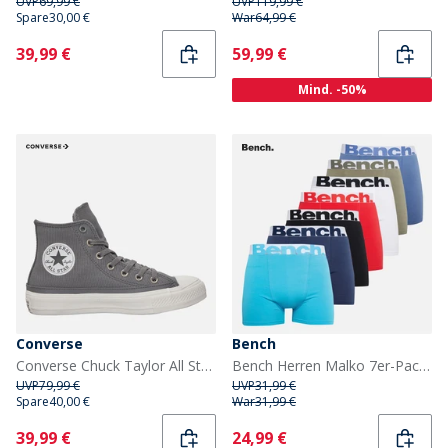
UVP
69,99 €
UVP
119,99 €
Spare
30,00 €
War
64,99 €
Current
Current
39,99 €
59,99 €
Mind. -50%
Converse
Bench
Converse Chuck Taylor All Star Hi Doppel Schnürsenkel Sneaker Sharkskin/Vintage White
Bench Herren Malko 7er-Pack Boxers Schwarz/Helltürkis/Marine/Rot/Weiß/Hell Khaki/Blau
UVP
79,99 €
UVP
31,99 €
Spare
40,00 €
War
31,99 €
Current
Current
39,99 €
24,99 €