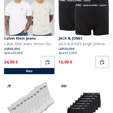
Calvin Klein Jeans
JACK & JONES
Calvin Klein Jeans Herren Klassisches Monogramm Logo T Shirt Bright White/Oatmeal
JACK & JONES Junge Unterwäsche Five Pack Boxers Schwarz
UVP
63,99 €
UVP
29,99 €
Spare
29,00 €
Spare
13,00 €
Current
Current
34,99 €
16,99 €
Neu