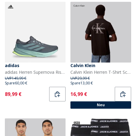
adidas
Calvin Klein
adidas Herren Supernova Rise 2 Neutrale Laufschuhe Onix/Mint Ton/Hi-Res Yellow
Calvin Klein Herren T-Shirt Schwarz
UVP
149,99 €
UVP
29,99 €
Spare
60,00 €
Spare
13,00 €
Current
Current
89,99 €
16,99 €
Neu