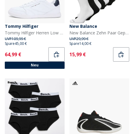
Tommy Hilfiger
New Balance
Tommy Hilfiger Herren Low Pro Leder Turnschuhe Weiß
New Balance Zehn Paar Gepolsterte Socken mit Knöchelbund Schwarz/Weiß
UVP
109,99 €
UVP
29,99 €
Spare
45,00 €
Spare
14,00 €
Current
Current
64,99 €
15,99 €
Neu