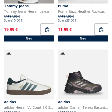
Tommy Jeans
Puma
Tommy Jeans Herren Lineares Logo T Shirt Ecru/Bahama Green
Puma Buzz Heather Rucksack Medium Grey Heather
UVP
34,99 €
UVP
34,99 €
Spare
15,00 €
Spare
23,00 €
Current
Current
19,99 €
11,99 €
Neu
Neu
adidas
adidas
adidas Herren VL Court 3.0 Sneaker Core White/Preloved Teal/Aurora Ivy
adidas Damen Terrex Eastrail 2 Mid Rain.RDY Wanderschuhe Olive Strata/Silver Dawn/Ambient Tin