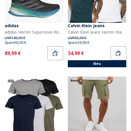
adidas
Calvin Klein Jeans
adidas Herren Supernova Rise 2 Neutrale Laufschuhe Core Black/Iron Metallic/Glory Green
Calvin Klein Jeans Herren Klassisches Monogramm Logo T Shirt Bright White/Dark Teal
UVP
149,99 €
UVP
63,99 €
Spare
60,00 €
Spare
29,00 €
Current
Current
89,99 €
34,99 €
Neu