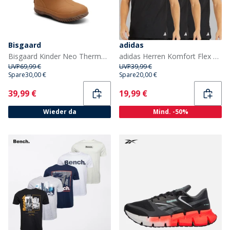
Bisgaard
adidas
Bisgaard Kinder Neo Thermo Gummistiefel Kamel
adidas Herren Komfort Flex Baumwolle Drei Pack Rundhals T Shirts Schwarz
UVP
69,99 €
UVP
39,99 €
Spare
30,00 €
Spare
20,00 €
Current
Current
39,99 €
19,99 €
Wieder da
Mind. -50%