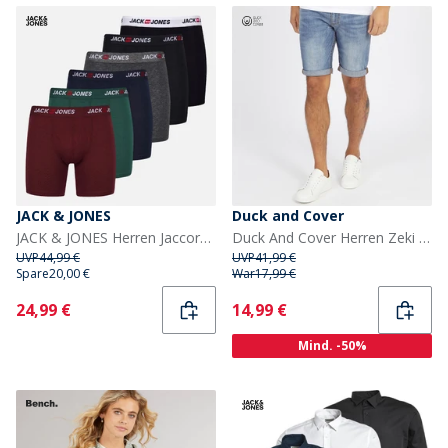
JACK & JONES
Duck and Cover
JACK & JONES Herren Jaccorp Logo Six Pack Boxer Slips Pack 4 Port Royal
Duck And Cover Herren Zeki Jeans Shorts Stone Wash
UVP
44,99 €
UVP
41,99 €
Spare
20,00 €
War
17,99 €
Current
Current
24,99 €
14,99 €
Mind. -50%