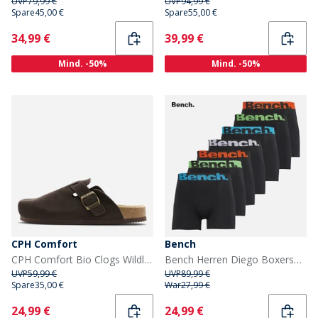
UVP
79,99 €
UVP
94,99 €
Spare
45,00 €
Spare
55,00 €
Current
Current
34,99 €
39,99 €
Mind. -50%
Mind. -50%
CPH Comfort
Bench
CPH Comfort Bio Clogs Wildleder Sandalen Dark Brown
Bench Herren Diego Boxershorts Schwarz
UVP
59,99 €
UVP
89,99 €
Spare
35,00 €
War
27,99 €
Current
Current
24,99 €
24,99 €