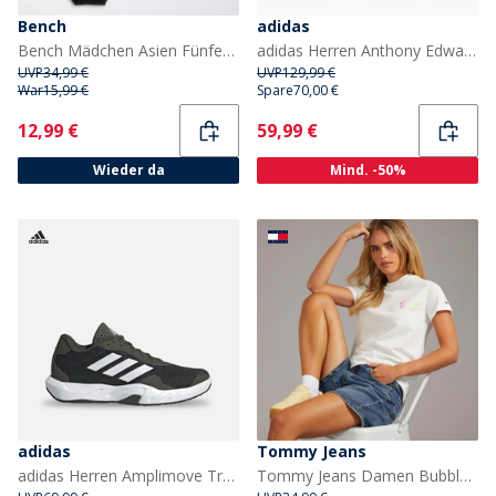
Bench
adidas
Bench Mädchen Asien Fünfer-Pack Slips Schwarz
adidas Herren Anthony Edwards 2 Basketball Turnschuhe Core Black/Zero Metalic/Lucid Red
UVP
34,99 €
UVP
129,99 €
War
15,99 €
Spare
70,00 €
Current
Current
12,99 €
59,99 €
Wieder da
Mind. -50%
adidas
Tommy Jeans
adidas Herren Amplimove Trainingsschuhe Night Cargo/Footwear White/Night Cargo
Tommy Jeans Damen Bubble T Shirt Ecru