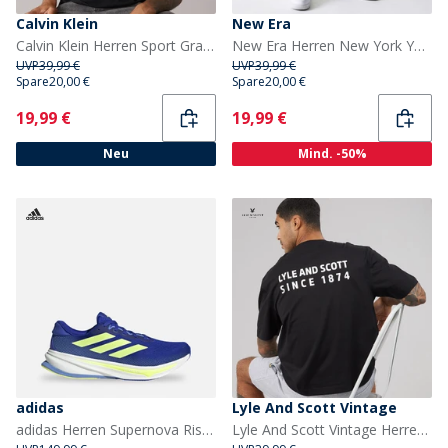
Calvin Klein
New Era
Calvin Klein Herren Sport Grafik T Shirt Schwarz
New Era Herren New York Yankees Shorts Schwarz Blk
UVP
39,99 €
UVP
39,99 €
Spare
20,00 €
Spare
20,00 €
Current
Current
19,99 €
19,99 €
Neu
Mind. -50%
adidas
Lyle And Scott Vintage
adidas Herren Supernova Rise 2 Neutrale Laufschuhe Lucid Blue/Hi-Res Yellow/Blue Fusion
Lyle And Scott Vintage Herren Oversized 1874 T Shirt Jet Black