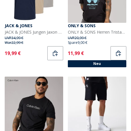
JACK & JONES
ONLY & SONS
JACK & JONES Jungen Jaxon T-Shirts Mehrfarbig
ONLY & SONS Herren Tristan T Shirt Relaxed Schwarz/Veni
UVP
34,99 €
UVP
20,99 €
War
22,99 €
Spare
9,00 €
Current
Current
19,99 €
11,99 €
Neu