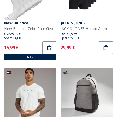
New Balance
JACK & JONES
New Balance Zehn Paar Gepolsterte Socken Weiß
JACK & JONES Herren Anthony Boxershorts Schwarz
UVP
29,99 €
UVP
54,99 €
Spare
14,00 €
Spare
25,00 €
Current
Current
15,99 €
29,99 €
Neu