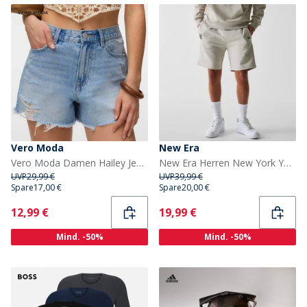
Vero Moda
New Era
Vero Moda Damen Hailey Jeans Shorts Light Blue Denim
New Era Herren New York Yankees Shorts Stone Stn
UVP
29,99 €
UVP
39,99 €
Spare
17,00 €
Spare
20,00 €
Current
Current
12,99 €
19,99 €
Mind. -50%
Mind. -50%