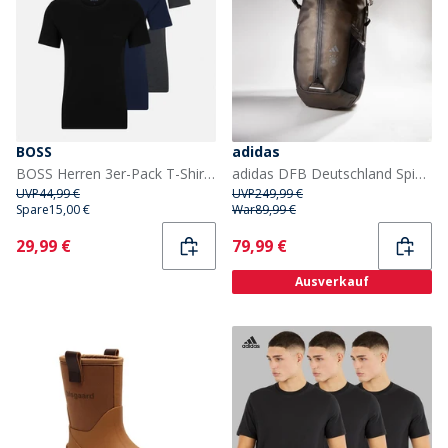
BOSS
adidas
BOSS Herren 3er-Pack T-Shirts Open Blue
adidas DFB Deutschland Spieler Rucksack Carbon/Silver/Schwarz
UVP
44,99 €
UVP
249,99 €
Spare
15,00 €
War
89,99 €
Current
Current
29,99 €
79,99 €
Ausverkauf