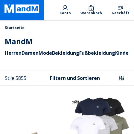
Skip
Primary departments
to
0
Konto
Warenkorb
Geschäft
main
content
Brotkrumen
Startseite
MandM
Schnellzugriff
Herren
Damen
Mode
Bekleidung
Fußbekleidung
Kinder 
Stile 5855
Filtern und Sortieren