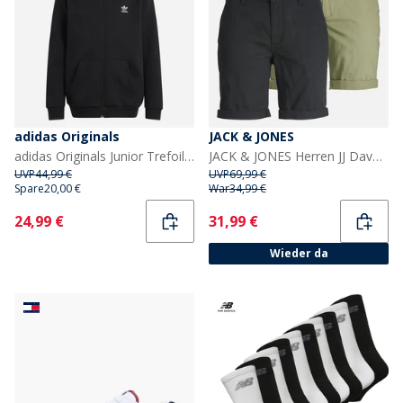
adidas Originals
JACK & JONES
adidas Originals Junior Trefoil Loose Fit Full Zip Hoodie Schwarz
JACK & JONES Herren JJ Dave Zweierpack Chino Shorts Schwarz / Tiefes Flechten Grün
UVP
44,99 €
UVP
69,99 €
Spare
20,00 €
War
34,99 €
Current
Current
24,99 €
31,99 €
Wieder da