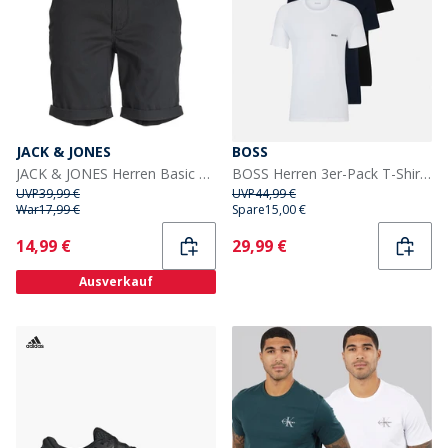
JACK & JONES
BOSS
JACK & JONES Herren Basic Freizeit Shorts Schwarz
BOSS Herren 3er-Pack T-Shirts Open Miscellaneous
UVP
39,99 €
UVP
44,99 €
War
17,99 €
Spare
15,00 €
Current
Current
14,99 €
29,99 €
Ausverkauf