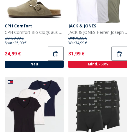
CPH Comfort
JACK & JONES
CPH Comfort Bio Clogs aus Wildleder Sandalen Taupe
JACK & JONES Herren Joseph Fünferpack T-Shirts Marineblau / Weiß / Grau / Staubiges Olivgrün / Schwarz
UVP
59,99 €
UVP
79,99 €
Spare
35,00 €
War
34,99 €
Current
Current
24,99 €
31,99 €
Neu
Mind. -50%