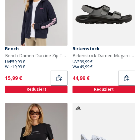
Bench
Birkenstock
Bench Damen Darcine Zip Thru Hoodie Dunkelblau
Birkenstock Damen Mogami Terra Doppelschnallen Sandalen Whale Grey
UVP
59,99 €
UVP
99,99 €
War
19,99 €
War
49,99 €
Current
Current
15,99 €
44,99 €
Reduziert
Reduziert