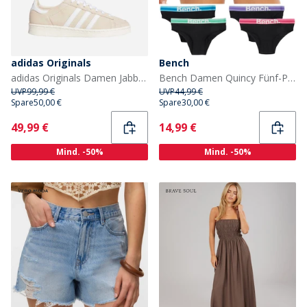
adidas Originals
Bench
adidas Originals Damen Jabber niedrige Turnschuhe Crystal Linen/Cloud White/Off White
Bench Damen Quincy Fünf-Pack Slips Mehrfarbig
UVP
99,99 €
UVP
44,99 €
Spare
50,00 €
Spare
30,00 €
Current
Current
49,99 €
14,99 €
Mind. -50%
Mind. -50%