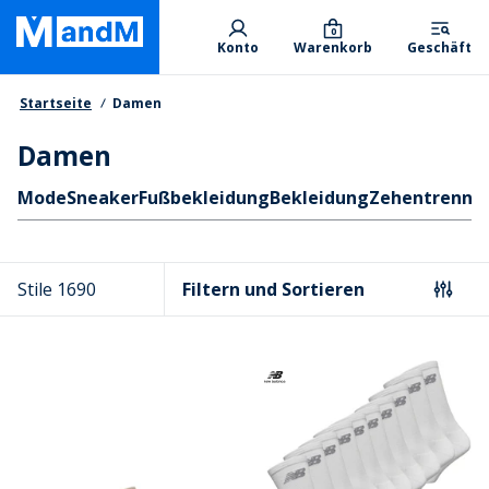
Skip
Primary departments
to
0
Konto
Warenkorb
Geschäft
main
content
Brotkrumen
Startseite
Damen
Damen
Schnellzugriff
Mode
Sneaker
Fußbekleidung
Bekleidung
Zehentrenner
Stile 1690
Filtern und Sortieren