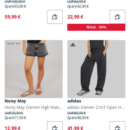
UVP
109,99 €
UVP
64,99 €
Spare
50,00 €
Spare
42,00 €
Current
Current
59,99 €
22,99 €
Mind. -50%
Noisy May
adidas
Noisy May Damen High Waist Jeans Shorts Dark Grey Denim
adidas Damen Z.N.E Open Hem Trainingshose Schwarz
UVP
29,99 €
UVP
89,99 €
Spare
17,00 €
Spare
48,00 €
Current
Current
12,99 €
41,99 €