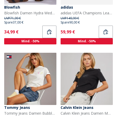
Blowfish
adidas
Blowfish Damen Hydra Wedge Sandalen Schwarz
adidas UEFA Champions League 23/24 Offizieller Pro Spiel Fußball (FIFA Quality Pro Zertifiziert) Weiß/Silver Metallic/Bright Cyan/Royal Blue
UVP
71,99 €
UVP
149,99 €
Spare
37,00 €
Spare
90,00 €
Current
Current
34,99 €
59,99 €
Mind. -50%
Mind. -50%
Tommy Jeans
Calvin Klein Jeans
Tommy Jeans Damen Bubble T Shirt Ecru
Calvin Klein Jeans Damen Monologo T Shirt Schwarz