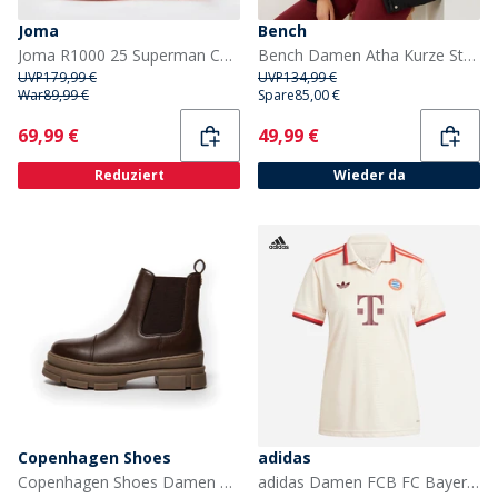
Joma
Bench
Joma R1000 25 Superman Carbon Platte Neutrale Laufschuhe Navy Blue
Bench Damen Atha Kurze Steppjacke Schwarz
UVP
179,99 €
UVP
134,99 €
War
89,99 €
Spare
85,00 €
Current
Current
69,99 €
49,99 €
Reduziert
Wieder da
Copenhagen Shoes
adidas
Copenhagen Shoes Damen Looking Like You Stiefel 847 Dunkelbraun
adidas Damen FCB FC Bayern München 24/25 Drittes Trikot Linen