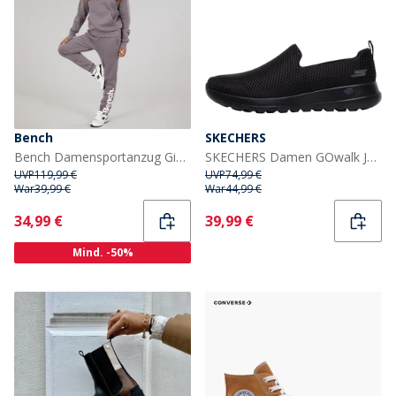
Bench
SKECHERS
Bench Damensportanzug Gianina Anthrazit
SKECHERS Damen GOwalk Joy Sneaker Schwarz/Schwarz
UVP
119,99 €
UVP
74,99 €
War
39,99 €
War
44,99 €
Current
Current
34,99 €
39,99 €
Mind. -50%