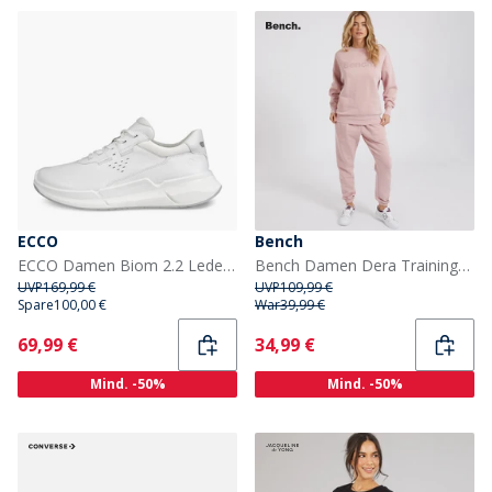
ECCO
Bench
ECCO Damen Biom 2.2 Leder Turnschuhe Weiß
Bench Damen Dera Trainingsanzug Gewaschen Staubiges Rosa
UVP
169,99 €
UVP
109,99 €
Spare
100,00 €
War
39,99 €
Current
Current
69,99 €
34,99 €
Mind. -50%
Mind. -50%