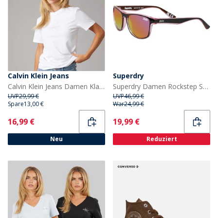
Calvin Klein Jeans
Superdry
Calvin Klein Jeans Damen Klassisches Monologo T-Shirt Bright White
Superdry Damen Rockstep Sonnenbrillen Schwarz
UVP
29,99 €
UVP
46,99 €
Spare
13,00 €
War
24,99 €
Current
Current
16,99 €
19,99 €
Neu
Reduziert