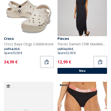
Crocs
Pieces
Crocs Baya Clogs Cobblestone
Pieces Damen Chilli Maxikleid Schwarz
UVP
54,99 €
UVP
34,99 €
Spare
20,00 €
Spare
22,00 €
Current
Current
34,99 €
12,99 €
Neu