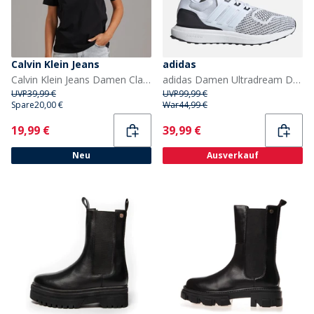
Calvin Klein Jeans
adidas
Calvin Klein Jeans Damen Classic Logo T Shirt Schwarz
adidas Damen Ultradream DNA Turnschuhe Cloud White/Cloud White/Core Black
UVP
39,99 €
UVP
99,99 €
Spare
20,00 €
War
44,99 €
Current
Current
19,99 €
39,99 €
Neu
Ausverkauf