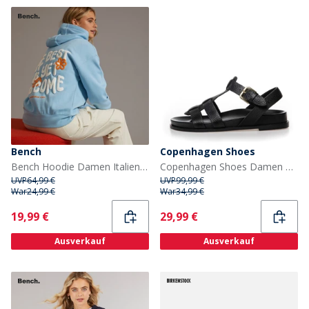
Bench
Copenhagen Shoes
Bench Hoodie Damen Italien Hellblau
Copenhagen Shoes Damen Sandalen Schwarz
UVP
64,99 €
UVP
99,99 €
War
24,99 €
War
34,99 €
Current
Current
19,99 €
29,99 €
Ausverkauf
Ausverkauf