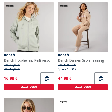
Bench
Bench
Bench Hoodie mit Reißverschluss Damen Salbei
Bench Damen Siloh Trainingsanzug Taupe
UVP
69,99 €
UVP
119,99 €
War
19,99 €
Spare
75,00 €
Current
Current
16,99 €
44,99 €
Mind. -50%
Mind. -50%