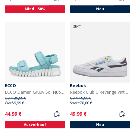
Mind. -50%
Neu
ECCO
Reebok
ECCO Damen Gruuv Sol Nubuck Knöchelriemen Sandalen Aquatic
Reebok Club C Revenge Vintage 90er Jahre Tennis Turnschuhe Weiß/Weiß/Schwarz
UVP
129,99 €
UVP
119,99 €
War
59,99 €
Spare
70,00 €
Current
Current
44,99 €
49,99 €
Ausverkauf
Neu