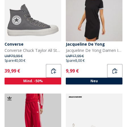
Converse
Jacqueline De Yong
Converse Chuck Taylor All Star Hi Doppel Schnürsenkel Sneaker Sharkskin/Vintage White
Jacqueline De Yong Damen Ivy Kurzarm Kleid Schwarz
UVP
79,99 €
UVP
17,99 €
Spare
40,00 €
Spare
8,00 €
Current
Current
39,99 €
9,99 €
Mind. -50%
Neu