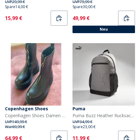
UVP
29,99 €
UVP
79,99 €
Spare
14,00 €
Spare
30,00 €
Current
Current
15,99 €
49,99 €
Neu
Copenhagen Shoes
Puma
Copenhagen Shoes Damen My Part 2 Stiefeletten Schwarz
Puma Buzz Heather Rucksack Medium Grey Heather
UVP
149,99 €
UVP
34,99 €
War
69,99 €
Spare
23,00 €
Current
Current
64,99 €
11,99 €