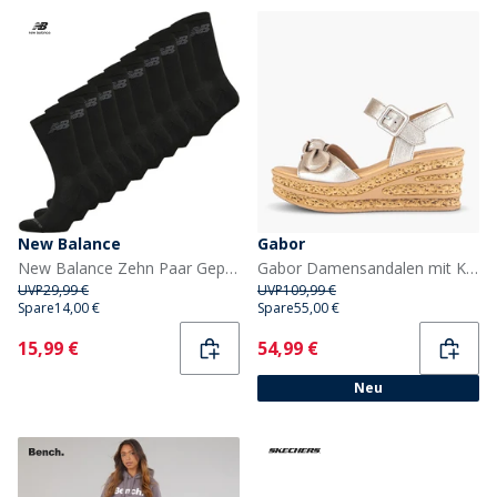
New Balance
Gabor
New Balance Zehn Paar Gepolsterte Socken Crew Schwarz
Gabor Damensandalen mit Keilabsatz Gold
UVP
29,99 €
UVP
109,99 €
Spare
14,00 €
Spare
55,00 €
Current
Current
15,99 €
54,99 €
Neu