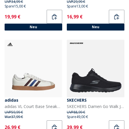
UVP
34,99 €
UVP
29,99 €
Spare
15,00 €
Spare
13,00 €
Current
Current
19,99 €
16,99 €
Neu
Neu
adidas
SKECHERS
adidas VL Court Base Sneaker Cloud White/Aurora Ruby/Royal Blue
SKECHERS Damen Go Walk Joy Sea Wind Sneaker Schwarz
UVP
59,99 €
UVP
88,99 €
War
37,99 €
Spare
49,00 €
Current
Current
26,99 €
39,99 €