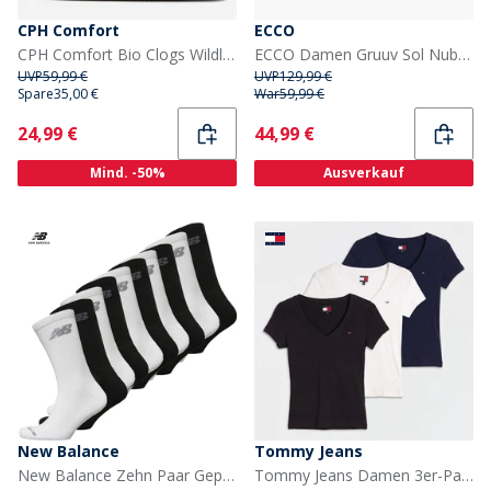
CPH Comfort
ECCO
CPH Comfort Bio Clogs Wildleder Sandalen Dark Brown
ECCO Damen Gruuv Sol Nubuck Knöchelriemen Sandalen Old Rose
UVP
59,99 €
UVP
129,99 €
Spare
35,00 €
War
59,99 €
Current
Current
24,99 €
44,99 €
Mind. -50%
Ausverkauf
New Balance
Tommy Jeans
New Balance Zehn Paar Gepolsterte Socken mit Knöchelbund Schwarz/Weiß
Tommy Jeans Damen 3er-Pack V Ausschnitt T Shirts Schwarz/Ecru/Dark Night Navy