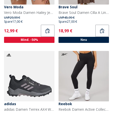
Vero Moda
Brave Soul
Vero Moda Damen Hailey Jeans Shorts Light Blue Denim
Brave Soul Damen Cilla A Linien Midikleid Dark Taupe
UVP
29,99 €
UVP
45,99 €
Spare
17,00 €
Spare
27,00 €
Current
Current
12,99 €
18,99 €
Mind. -50%
Neu
adidas
Reebok
adidas Damen Terrex AX4 Wanderschuhe Grey Six/Preloved Fig/Core Black
Reebok Damen Active Collective Dreamblend 7/8 Tight Leggings Schwarz