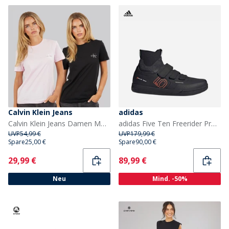
Calvin Klein Jeans
adidas
Calvin Klein Jeans Damen Monologo Zweierpack T Shirts Cradle Pink/Schwarz
adidas Five Ten Freerider Pro Mid Mountainbike Schuhe Core Black/Solar Red/Grey Heather
UVP
54,99 €
UVP
179,99 €
Spare
25,00 €
Spare
90,00 €
Current
Current
29,99 €
89,99 €
Neu
Mind. -50%