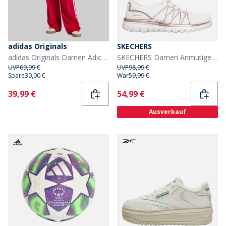
adidas Originals
SKECHERS
adidas Originals Damen Adicolor Classic Firebird Locker geschnittene Trainingshose Better Scarlet/Weiß
SKECHERS Damen Anmutige Sneaker Weiß
UVP
69,99 €
UVP
98,99 €
Spare
30,00 €
War
59,99 €
Current
Current
39,99 €
54,99 €
Ausverkauf