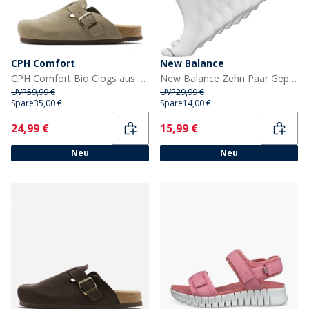
CPH Comfort
New Balance
CPH Comfort Bio Clogs aus Wildleder Sandalen Taupe
New Balance Zehn Paar Gepolsterte Socken Weiß
UVP
59,99 €
UVP
29,99 €
Spare
35,00 €
Spare
14,00 €
Current
Current
24,99 €
15,99 €
Neu
Neu