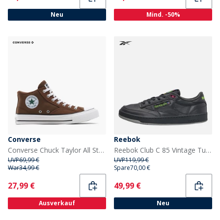
Neu
Mind. -50%
Converse
Reebok
Converse Chuck Taylor All Star Malden Street Mid Sneaker Grounded/Weiß/Schwarz
Reebok Club C 85 Vintage Turnschuhe Grau/Grau/Grau
UVP
69,99 €
UVP
119,99 €
War
34,99 €
Spare
70,00 €
Current
Current
27,99 €
49,99 €
Ausverkauf
Neu