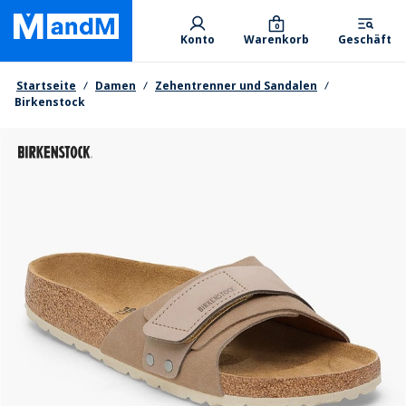
Skip
Primary departments
to
0
Konto
Warenkorb
Geschäft
main
content
Brotkrumen
Startseite
Damen
Zehentrenner und Sandalen
Birkenstock