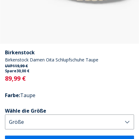
Birkenstock
Birkenstock Damen Oita Schlupfschuhe Taupe
UVP
119,99 €
Spare
30,00 €
Current
89,99 €
Farbe
:
Taupe
Wähle die Größe