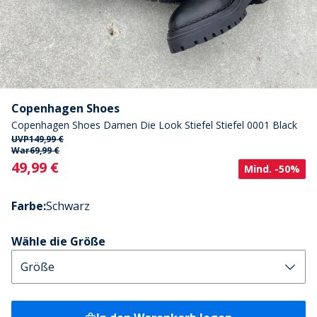
Copenhagen Shoes
Copenhagen Shoes Damen Die Look Stiefel Stiefel 0001 Black
UVP
149,99 €
War
69,99 €
Current
49,99 €
Mind. -50%
Farbe
:
Schwarz
Wähle die Größe