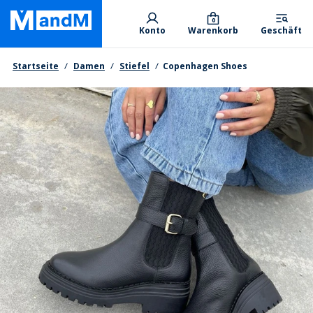
Skip
Primary departments
to
0
Konto
Warenkorb
Geschäft
main
content
Brotkrumen
Startseite
Damen
Stiefel
Copenhagen Shoes