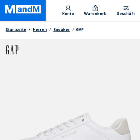
Skip
Primary departments
to
0
Konto
Warenkorb
Geschäft
main
content
Brotkrumen
Startseite
Herren
Sneaker
GAP