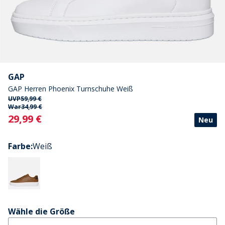
GAP
GAP Herren Phoenix Turnschuhe Weiß
UVP
59,99 €
War
34,99 €
Current
29,99 €
Neu
Farbe
:
Weiß
Wähle die Größe