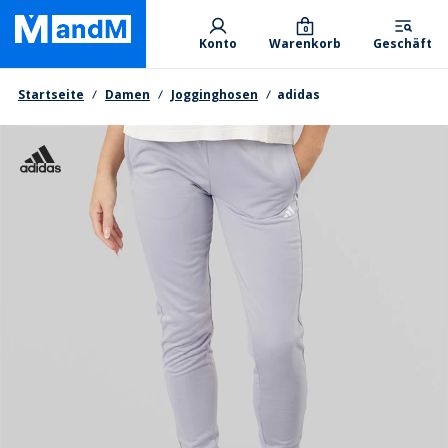
Skip
Primary departments
to
0
Konto
Warenkorb
Geschäft
main
content
Brotkrumen
Startseite
Damen
Jogginghosen
adidas