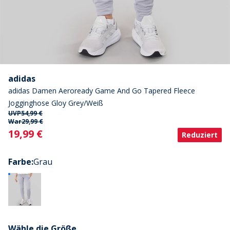
adidas
adidas Damen Aeroready Game And Go Tapered Fleece
Jogginghose Gloy Grey/Weiß
UVP
54,99 €
War
29,99 €
Current
19,99 €
Reduziert
Farbe
:
Grau
Wähle die Größe