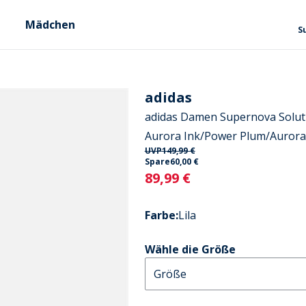
Mädchen
S
adidas
adidas Damen Supernova Soluti
Aurora Ink/Power Plum/Aurora
UVP
149,99 €
Spare
60,00 €
Current
89,99 €
Farbe
:
Lila
Wähle die Größe