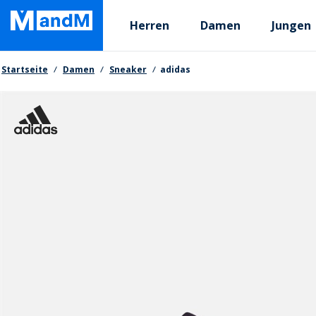
Skip
Primary departments
to
Herren
Damen
Jungen
main
content
Brotkrumen
Startseite
Damen
Sneaker
adidas