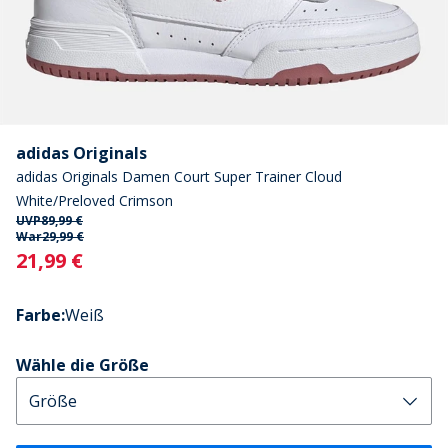
adidas Originals
adidas Originals Damen Court Super Trainer Cloud
White/Preloved Crimson
UVP
89,99 €
War
29,99 €
Current
21,99 €
Farbe
:
Weiß
Wähle die Größe