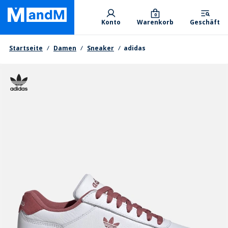
Skip
Primary departments
to
0
Konto
Warenkorb
Geschäft
main
content
Brotkrumen
Startseite
Damen
Sneaker
adidas