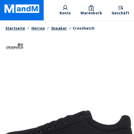
Skip
Primary departments
to
0
Konto
Warenkorb
Geschäft
main
content
Brotkrumen
Startseite
Herren
Sneaker
Crosshatch