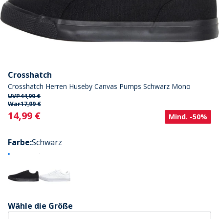
Crosshatch
Crosshatch Herren Huseby Canvas Pumps Schwarz Mono
UVP
44,99 €
War
17,99 €
Current
14,99 €
Mind. -50%
Farbe
:
Schwarz
Wähle die Größe