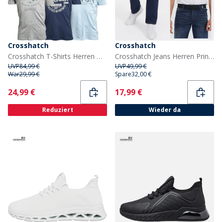
Crosshatch
Crosshatch
Crosshatch T-Shirts Herren Mantore 5er-Pack bedruckt sortiert
Crosshatch Jeans Herren Princed Gerader Schnitt Dunkelblau Waschung
UVP
84,99 €
UVP
49,99 €
War
29,99 €
Spare
32,00 €
Current
Current
24,99 €
17,99 €
Reduziert
Wieder da