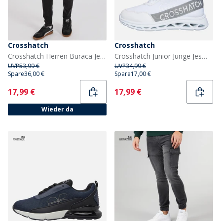
Crosshatch
Crosshatch
Crosshatch Herren Buraca Jeans in Slim Passform Verwaschenes Schwarz
Crosshatch Junior Junge Jesmond Turnschuhe Weiß
UVP
53,99 €
UVP
34,99 €
Spare
36,00 €
Spare
17,00 €
Current
Current
17,99 €
17,99 €
Wieder da