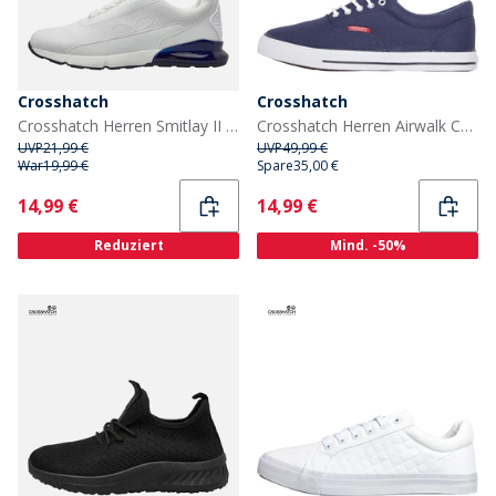
Crosshatch
Crosshatch
Crosshatch Herren Smitlay II Turnschuhe Weiß/Navy
Crosshatch Herren Airwalk Canvas Pumps Marineblau
UVP
21,99 €
UVP
49,99 €
War
19,99 €
Spare
35,00 €
Current
Current
14,99 €
14,99 €
Reduziert
Mind. -50%