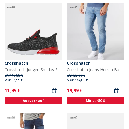
Crosshatch
Crosshatch
Crosshatch Jungen Smitlay Sneaker Schwarz
Crosshatch Jeans Herren Bandol gerade geschnitten hell gewaschen
UVP
49,99 €
UVP
53,99 €
War
12,99 €
Spare
34,00 €
Current
Current
11,99 €
19,99 €
Ausverkauf
Mind. -50%