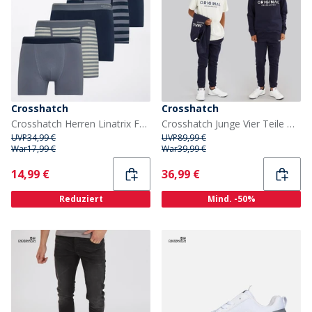
Crosshatch
Crosshatch
Crosshatch Herren Linatrix Fünfer Pack Boxershorts Blau
Crosshatch Junge Vier Teile Hoodie Sweatshirt T Shirt und Jogginghose Set Marineblau/Creme
UVP
34,99 €
UVP
89,99 €
War
17,99 €
War
39,99 €
Current
Current
14,99 €
36,99 €
Reduziert
Mind. -50%