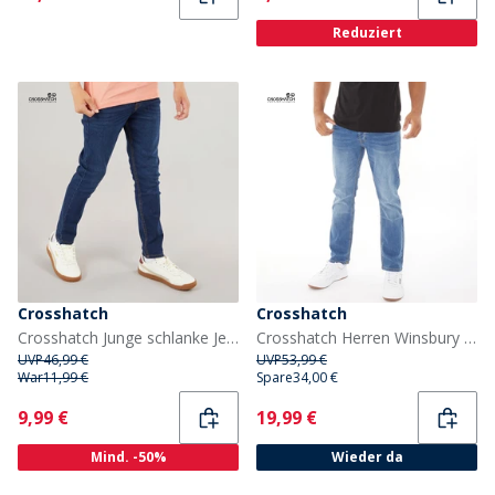
Reduziert
Crosshatch
Crosshatch
Crosshatch Junge schlanke Jeans dunkel gewaschen
Crosshatch Herren Winsbury Bootcut Jeans Stonewash
UVP
46,99 €
UVP
53,99 €
War
11,99 €
Spare
34,00 €
Current
Current
9,99 €
19,99 €
Mind. -50%
Wieder da