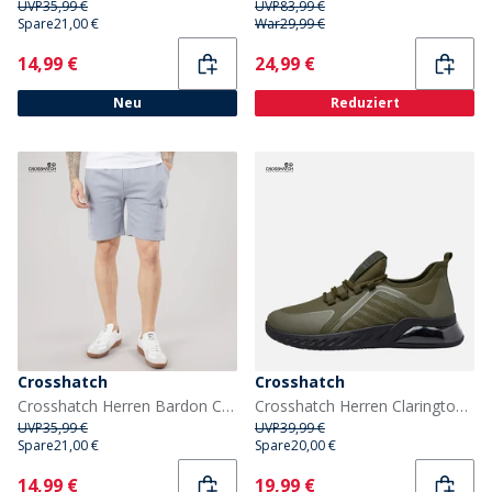
UVP
35,99 €
UVP
83,99 €
Spare
21,00 €
War
29,99 €
Current
Current
14,99 €
24,99 €
Neu
Reduziert
Crosshatch
Crosshatch
Crosshatch Herren Bardon Cargoshorts Steel Blue
Crosshatch Herren Clarington Sneaker Khaki/Schwarz
UVP
35,99 €
UVP
39,99 €
Spare
21,00 €
Spare
20,00 €
Current
Current
14,99 €
19,99 €