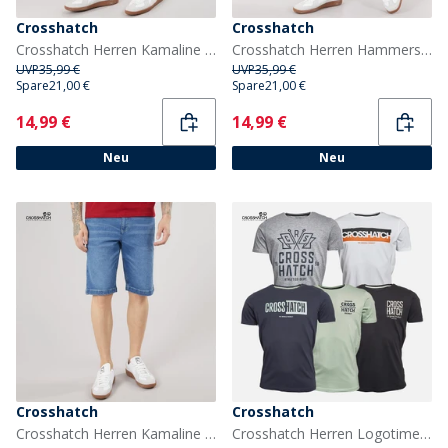
Crosshatch
Crosshatch
Crosshatch Herren Kamaline Denim Shorts Dark Wash
Crosshatch Herren Hammersmith Denim Shorts Light Wash
UVP
35,99 €
UVP
35,99 €
Spare
21,00 €
Spare
21,00 €
Current
Current
14,99 €
14,99 €
Neu
Neu
Crosshatch
Crosshatch
Crosshatch Herren Kamaline Denim Shorts Mid Wash
Crosshatch Herren Logotime Fünferpack T-Shirts Schwarz / Weiss / Marineblau / Mint / Grau meliert