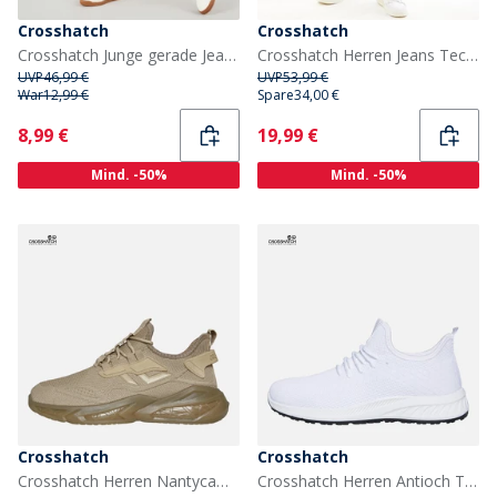
Crosshatch
Crosshatch
Crosshatch Junge gerade Jeans dunkel gewaschen
Crosshatch Herren Jeans Techno Gerader Schnitt Dunkel Waschung
UVP
46,99 €
UVP
53,99 €
War
12,99 €
Spare
34,00 €
Current
Current
8,99 €
19,99 €
Mind. -50%
Mind. -50%
Crosshatch
Crosshatch
Crosshatch Herren Nantycaws Sneaker Stone
Crosshatch Herren Antioch Turnschuhe Weiß