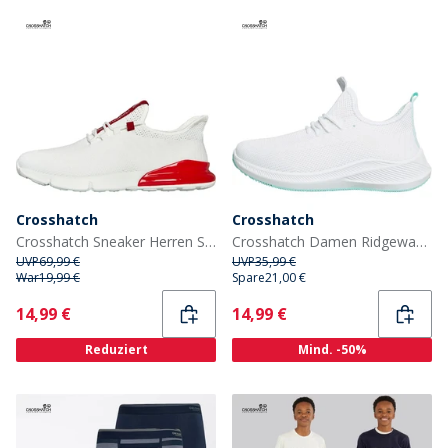
Crosshatch
Crosshatch
Crosshatch Sneaker Herren Smitlay Weiß/Rot
Crosshatch Damen Ridgeway Sneaker Weiß
UVP
69,99 €
UVP
35,99 €
War
19,99 €
Spare
21,00 €
Current
Current
14,99 €
14,99 €
Reduziert
Mind. -50%