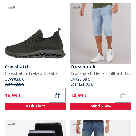
Crosshatch
Crosshatch
Crosshatch Trebed Sneaker Schwarz Mono
Crosshatch Herren Tillforth Baggy Denim Shorts Helle Waschung
UVP
39,99 €
UVP
35,99 €
War
17,99 €
Spare
21,00 €
Current
Current
16,99 €
14,99 €
Reduziert
Mind. -50%