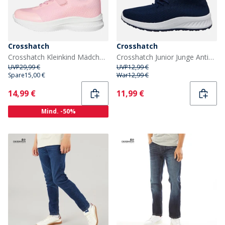
Crosshatch
Crosshatch
Crosshatch Kleinkind Mädchen Stafford Turnschuhe Rosa / Weiss
Crosshatch Junior Junge Antioch Turnschuhe Navy
UVP
29,99 €
UVP
12,99 €
Spare
15,00 €
War
12,99 €
Current
Current
14,99 €
11,99 €
Mind. -50%