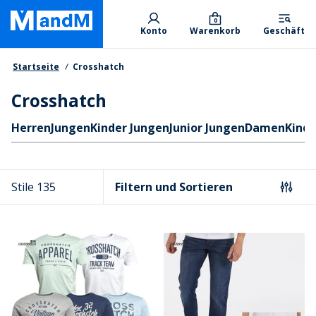
Skip
Primary departments
to
0
Konto
Warenkorb
Geschäft
main
content
Brotkrumen
Startseite
Crosshatch
Crosshatch
Schnellzugriff
Herren
Jungen
Kinder Jungen
Junior Jungen
Damen
Kind
Stile 135
Filtern und Sortieren