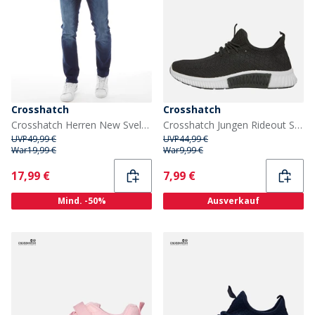
Crosshatch
Crosshatch
Crosshatch Herren New Svelte Skinny Jeans Dunkelblau
Crosshatch Jungen Rideout Sneaker Schwarz
UVP
49,99 €
UVP
44,99 €
War
19,99 €
War
9,99 €
Current
Current
17,99 €
7,99 €
Mind. -50%
Ausverkauf