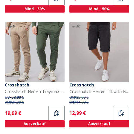
Mind. -50%
Mind. -50%
Crosshatch
Crosshatch
Crosshatch Herren Traymax Jogginghose 2er-Pack Khaki/Stein
Crosshatch Herren Tillforth Baggy Jeansshorts Schwarze Waschung
UVP
58,99 €
UVP
35,99 €
War
21,99 €
War
14,99 €
Current
Current
19,99 €
12,99 €
Ausverkauf
Ausverkauf