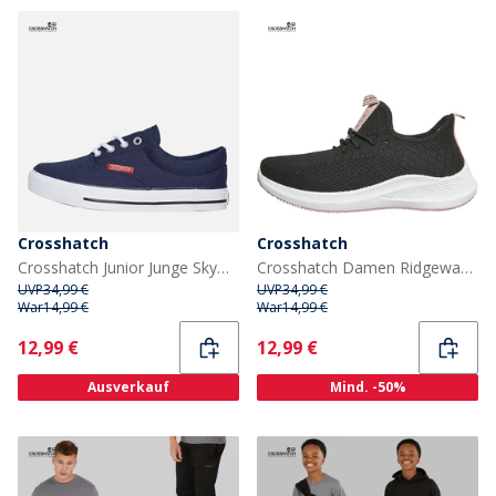
Crosshatch
Crosshatch
Crosshatch Junior Junge Skywalk Canvas Pumps Navy
Crosshatch Damen Ridgeway Sneaker Schwarz
UVP
34,99 €
UVP
34,99 €
War
14,99 €
War
14,99 €
Current
Current
12,99 €
12,99 €
Ausverkauf
Mind. -50%