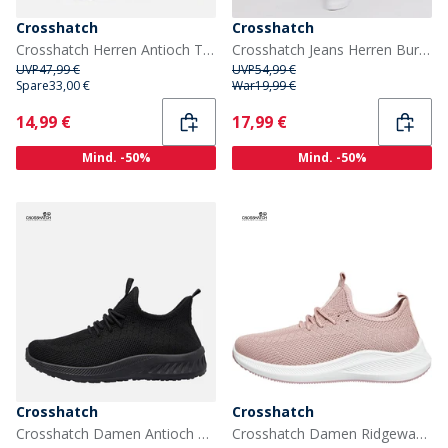
Crosshatch
Crosshatch
Crosshatch Herren Antioch Turnschuhe Black Mono
Crosshatch Jeans Herren Buraca Slim Fit Dunkelwaschung
UVP
47,99 €
UVP
54,99 €
Spare
33,00 €
War
19,99 €
Current
Current
14,99 €
17,99 €
Mind. -50%
Mind. -50%
Crosshatch
Crosshatch
Crosshatch Damen Antioch Turnschuhe Black Mono
Crosshatch Damen Ridgeway Sneaker Rosa