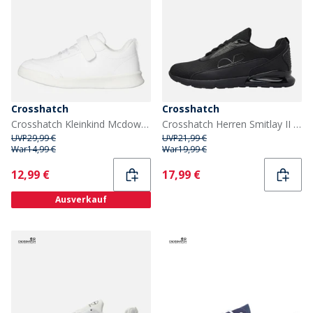
Crosshatch
Crosshatch
Crosshatch Kleinkind Mcdowell Turnschuhe Weiss Mono
Crosshatch Herren Smitlay II Turnschuhe Black Mono
UVP
29,99 €
UVP
21,99 €
War
14,99 €
War
19,99 €
Current
Current
12,99 €
17,99 €
Ausverkauf