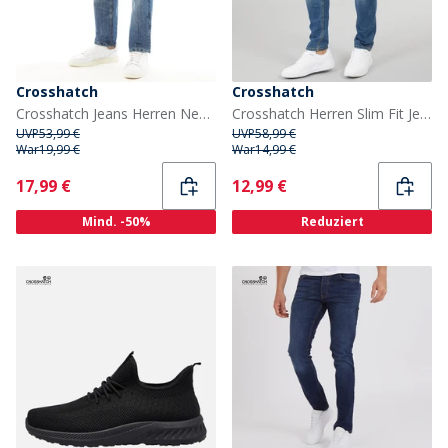
Crosshatch
Crosshatch
Crosshatch Jeans Herren Neu Geprägt Techno Gerade Passform Stone Wash
Crosshatch Herren Slim Fit Jeans Stonewash
UVP
53,99 €
UVP
58,99 €
War
19,99 €
War
14,99 €
Current
Current
17,99 €
12,99 €
Mind. -50%
Reduziert