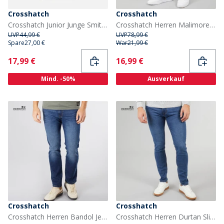
Crosshatch
Crosshatch
Crosshatch Junior Junge Smitlay II Sneaker Navy/Schwarz
Crosshatch Herren Malimore Jeans Cuffed Cargo Hose gewaschen schwarz
UVP
44,99 €
UVP
78,99 €
Spare
27,00 €
War
21,99 €
Current
Current
17,99 €
16,99 €
Mind. -50%
Ausverkauf
Crosshatch
Crosshatch
Crosshatch Herren Bandol Jeans Gerade geschnitten Dunkel gewaschen
Crosshatch Herren Durtan Slim Fit Jeans Mittlere Waschung