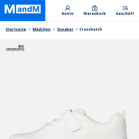
Skip
Primary departments
to
0
Konto
Warenkorb
Geschäft
main
content
Brotkrumen
Startseite
Mädchen
Sneaker
Crosshatch