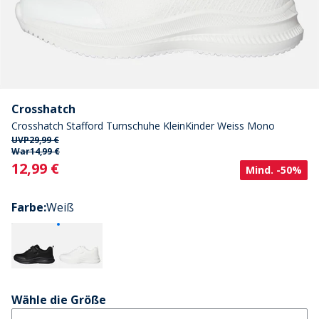
Crosshatch
Crosshatch Stafford Turnschuhe KleinKinder Weiss Mono
UVP
29,99 €
War
14,99 €
Current
12,99 €
Mind. -50%
Farbe
:
Weiß
Wähle die Größe