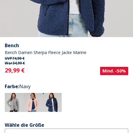
Bench
Bench Damen Sherpa Fleece Jacke Marine
UVP
74,99 €
War
34,99 €
Current
29,99 €
Mind. -50%
Farbe
:
Navy
Wähle die Größe