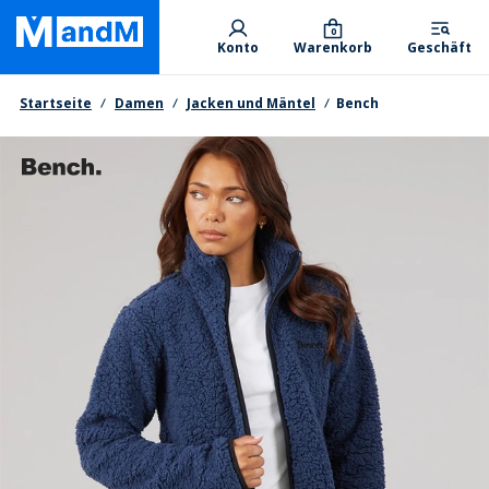
Skip
Primary departments
to
0
Konto
Warenkorb
Geschäft
main
content
Brotkrumen
Startseite
Damen
Jacken und Mäntel
Bench