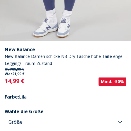
New Balance
New Balance Damen schicke NB Dry Tasche hohe Taille enge
Leggings Traum Zustand
UVP
89,99 €
War
21,99 €
Current
14,99 €
Mind. -50%
Farbe
:
Lila
Wähle die Größe