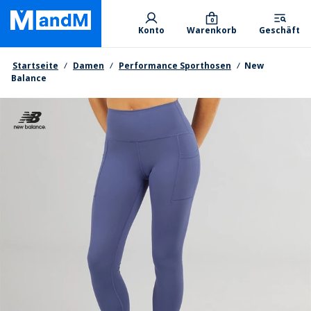
Skip
Primary departments
to
0
Konto
Warenkorb
Geschäft
main
content
Brotkrumen
Startseite
Damen
Performance Sporthosen
New
Balance