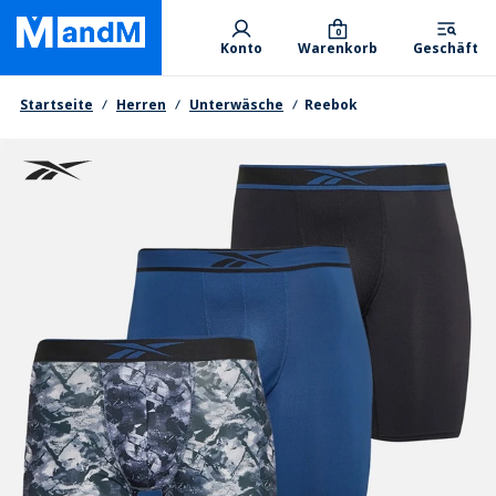
Skip
Primary departments
to
0
Konto
Warenkorb
Geschäft
main
content
Brotkrumen
Startseite
Herren
Unterwäsche
Reebok