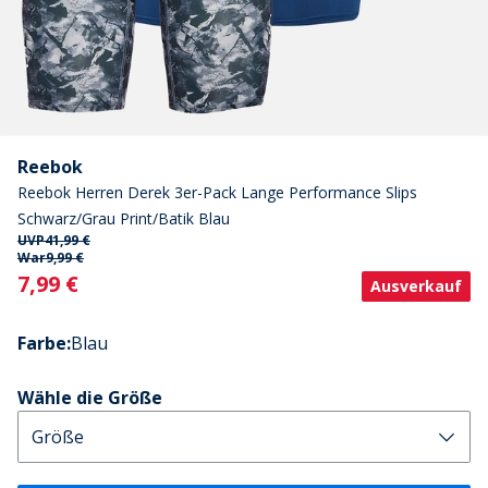
Reebok
Reebok Herren Derek 3er-Pack Lange Performance Slips
Schwarz/Grau Print/Batik Blau
UVP
41,99 €
War
9,99 €
Current
7,99 €
Ausverkauf
Farbe
:
Blau
Wähle die Größe