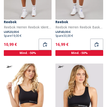
Reebok
Reebok
Reebok Herren Reebok Identity Kleines Logo Fleece Shorts Schwarz
Reebok Herren Reebok Basketball 7 Zoll Transition Shorts Weiß
UVP
29,99 €
UVP
49,99 €
Spare
19,00 €
Spare
33,00 €
Current
Current
10,99 €
16,99 €
Mind. -50%
Mind. -50%