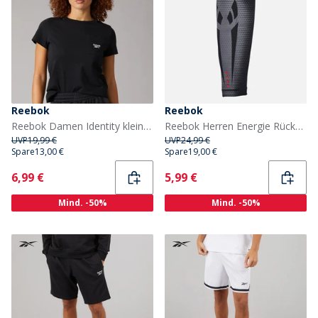
Reebok
Reebok
Reebok Damen Identity kleines Logo T Shirt Schwarz
Reebok Herren Energie Rückkehr System Leistung Hülse Schwarz/Grau
UVP
19,99 €
UVP
24,99 €
Spare
13,00 €
Spare
19,00 €
Current
Current
6,99 €
5,99 €
Mind. -50%
Mind. -50%