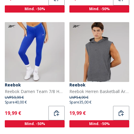
Mind. -50%
Mind. -50%
Reebok
Reebok
Reebok Damen Team 7/8 Hohe Taille Enge Leggings Boundless Blue
Reebok Herren Basketball Ärmellose Kapuzenpullover Dark Heather Grey
UVP
59,99 €
UVP
54,99 €
Spare
40,00 €
Spare
35,00 €
Current
Current
19,99 €
19,99 €
Mind. -50%
Mind. -50%