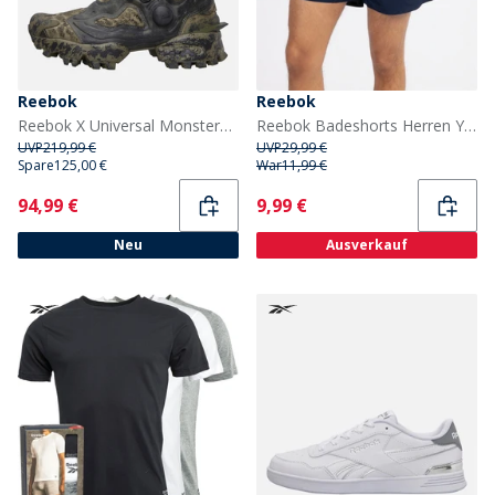
Reebok
Reebok
Reebok X Universal Monsters Instapump Fury 94 Mid 'Kreatur aus der schwarzen Lagune' Turnschuhe Grün/Grün/Schwarz
Reebok Badeshorts Herren Yale Vector Marineblau
UVP
219,99 €
UVP
29,99 €
Spare
125,00 €
War
11,99 €
Current
Current
94,99 €
9,99 €
Neu
Ausverkauf