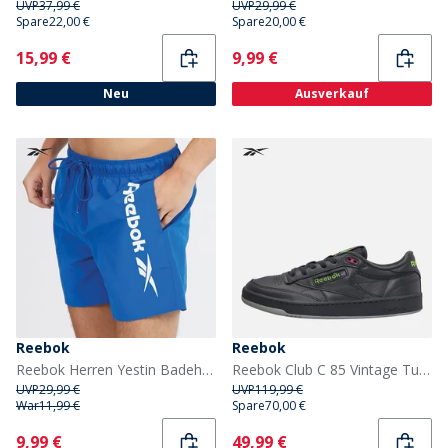
UVP
37,99 €
UVP
29,99 €
Spare
22,00 €
Spare
20,00 €
Current
Current
15,99 €
9,99 €
Neu
Ausverkauf
Reebok
Reebok
Reebok Herren Yestin Badehosen Demut Blau
Reebok Club C 85 Vintage Turnschuhe Grau/Grau/Grau
UVP
29,99 €
UVP
119,99 €
War
11,99 €
Spare
70,00 €
Current
Current
9,99 €
49,99 €