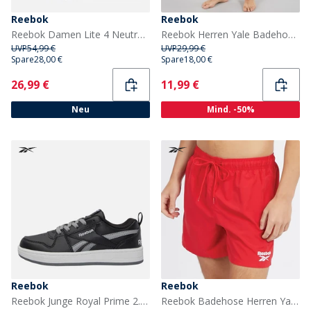
Reebok
Reebok
Reebok Damen Lite 4 Neutral Laufschuhe Y2K Blue/Mist Grey/Dusty Rose
Reebok Herren Yale Badehose Aqua
UVP
54,99 €
UVP
29,99 €
Spare
28,00 €
Spare
18,00 €
Current
Current
26,99 €
11,99 €
Neu
Mind. -50%
Reebok
Reebok
Reebok Junge Royal Prime 2.0 Turnschuhe Schwarz/Grau/Weiss
Reebok Badehose Herren Yale Vector Rot