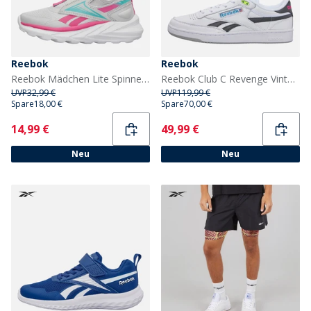
Reebok
Reebok
Reebok Mädchen Lite Spinner neutrale Laufschuhe Mist Grey/True Pink/Aqua
Reebok Club C Revenge Vintage 90er Jahre Tennis Turnschuhe Weiß/Weiß/Schwarz
UVP
32,99 €
UVP
119,99 €
Spare
18,00 €
Spare
70,00 €
Current
Current
14,99 €
49,99 €
Neu
Neu