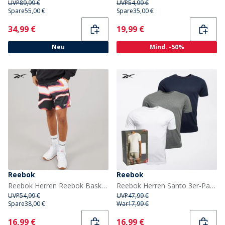
UVP
89,99 €
UVP
54,99 €
Spare
55,00 €
Spare
35,00 €
Current
Current
34,99 €
19,99 €
Neu
Mind. -50%
Reebok
Reebok
Reebok Herren Reebok Basketball Grafik 7 Zoll Transition Shorts Heat Wave
Reebok Herren Santo 3er-Pack T Shirts Marineblau / Grau Meliert / Weiss
UVP
54,99 €
UVP
47,99 €
Spare
38,00 €
War
17,99 €
Current
Current
16,99 €
16,99 €