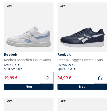
Reebok
Reebok
Reebok Mädchen Court Advance Turnschuhe Weiß/Y2K Blue/Bleached Yellow
Reebok Jogger Leichte Trainer Vector Navy/Weiss/Weiß
UVP
44,99 €
UVP
56,99 €
Spare
25,00 €
Spare
22,00 €
Current
Current
19,99 €
34,99 €
Neu
Neu