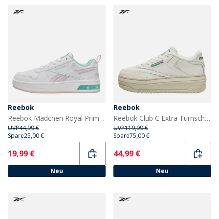
Reebok
Reebok
Reebok Mädchen Royal Prime Step N Flash Turnschuhe Weiß/Frosted Berry/Glitch Aqua
Reebok Club C Extra Turnschuhe Chalk/Chalk/Glen Green
UVP
44,99 €
UVP
119,99 €
Spare
25,00 €
Spare
75,00 €
Current
Current
19,99 €
44,99 €
Neu
Neu