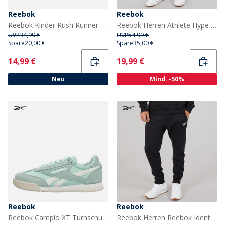
Reebok
Reebok
Reebok Kinder Rush Runner 5 Elastisches Schnürband und oberer Riemen Neutrale Laufschuhe Vector Blue/Vector Blue/Weiß
Reebok Herren Athlete Hype Zwei In Einem Shorts Schwarz/Electric Yellow
UVP
34,99 €
UVP
54,99 €
Spare
20,00 €
Spare
35,00 €
Current
Current
14,99 €
19,99 €
Neu
Mind. -50%
Reebok
Reebok
Reebok Campio XT Turnschuhe Glitch Aqua/Chalk/Alabaster
Reebok Herren Reebok Identity Kleines Logo Fleece Jogginghosen Schwarz