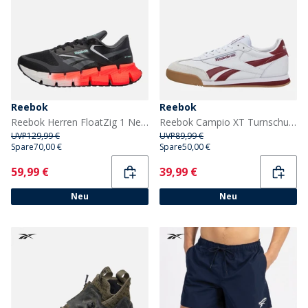
Reebok
Reebok
Reebok Herren FloatZig 1 Neutral Laufschuhe Schwarz/Grau/Weiß
Reebok Campio XT Turnschuhe Weiß/Classic Burgundy/Gum
UVP
129,99 €
UVP
89,99 €
Spare
70,00 €
Spare
50,00 €
Current
Current
59,99 €
39,99 €
Neu
Neu