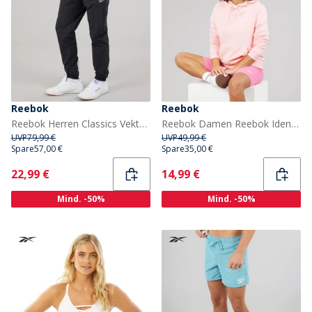
Reebok
Reebok
Reebok Herren Classics Vektor Gewebte Trainingshose Night Black
Reebok Damen Reebok Identity Kleines Logo French Terry Hoodie Frosted Berry
UVP
79,99 €
UVP
49,99 €
Spare
57,00 €
Spare
35,00 €
Current
Current
22,99 €
14,99 €
Mind. -50%
Mind. -50%