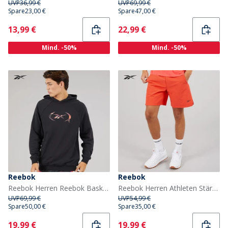
UVP
36,99 €
UVP
69,99 €
Spare
23,00 €
Spare
47,00 €
Current
Current
13,99 €
22,99 €
Mind. -50%
Mind. -50%
Reebok
Reebok
Reebok Herren Reebok Basketball Heat Wave Grafik Hoodie Schwarz
Reebok Herren Athleten Stärke Shorts Energy Red
UVP
69,99 €
UVP
54,99 €
Spare
50,00 €
Spare
35,00 €
Current
Current
19,99 €
19,99 €