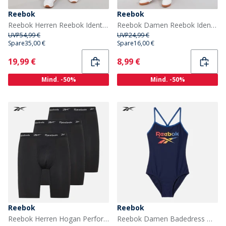
Reebok
Reebok
Reebok Herren Reebok Identity Kleines Logo Cargohose Schwarz/Weiß/Vector Red
Reebok Damen Reebok Identity Kleines Logo Fitted Shorts Collegiate Green
UVP
54,99 €
UVP
24,99 €
Spare
35,00 €
Spare
16,00 €
Current
Current
19,99 €
8,99 €
Mind. -50%
Mind. -50%
Reebok
Reebok
Reebok Herren Hogan Performance Drei-Pack Lange Trunks Schwarz
Reebok Damen Badedress Maggie Navy