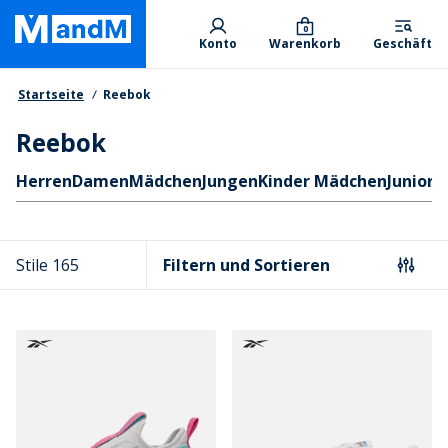
Skip
Primary departments
to
0
Konto
Warenkorb
Geschäft
main
content
Brotkrumen
Startseite
Reebok
Reebok
Schnellzugriff
Herren
Damen
Mädchen
Jungen
Kinder Mädchen
Junior 
Stile 165
Filtern und Sortieren