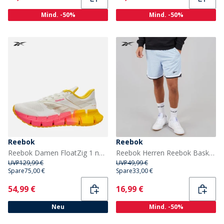
Mind. -50%
Mind. -50%
Reebok
Reebok
Reebok Damen FloatZig 1 neutrale Laufschuhe Chalk/Sand/Atomic Pink
Reebok Herren Reebok Basketball 7 Zoll Transition Shorts Y2K Blue
UVP
129,99 €
UVP
49,99 €
Spare
75,00 €
Spare
33,00 €
Current
Current
54,99 €
16,99 €
Neu
Mind. -50%