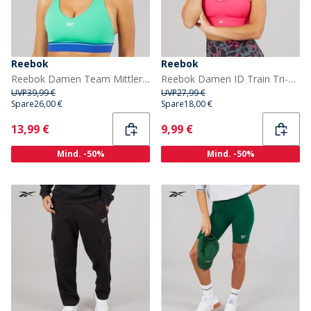
Reebok
Reebok
Reebok Damen Team Mittlerer Halt Sport BH Top Unleashed Green
Reebok Damen ID Train Tri-Back Leichter Sport BH Top Bold Pink
UVP
39,99 €
UVP
27,99 €
Spare
26,00 €
Spare
18,00 €
Current
Current
13,99 €
9,99 €
Mind. -50%
Mind. -50%