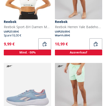
Reebok
Reebok
Reebok Sport-BH Damen Maryna Nahtlos Weiß
Reebok Herren Yale Badehose Warped Blue
UVP
27,99 €
UVP
29,99 €
Spare
18,00 €
War
11,99 €
Current
Current
9,99 €
10,99 €
Mind. -50%
Ausverkauf