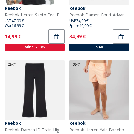
Reebok
Reebok
Reebok Herren Santo Drei Pack T-Shirts Schwarz / Grau Melange / Weiß
Reebok Damen Court Advance Trainer Weiß/Grau/Chrome
UVP
47,99 €
UVP
74,99 €
War
16,99 €
Spare
40,00 €
Current
Current
14,99 €
34,99 €
Mind. -50%
Neu
Reebok
Reebok
Reebok Damen ID Train High Waist Bootcut Tight Leggings Night Black
Reebok Herren Yale Badehose Peach