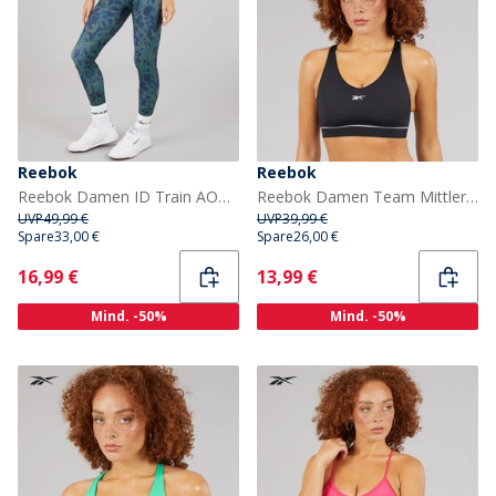
Reebok
Reebok
Reebok Damen ID Train AOP Hohe Taille Enge Leggings Escape Green
Reebok Damen Team Mittlere Unterstützung Sport BH Top Schwarz
UVP
49,99 €
UVP
39,99 €
Spare
33,00 €
Spare
26,00 €
Current
Current
16,99 €
13,99 €
Mind. -50%
Mind. -50%