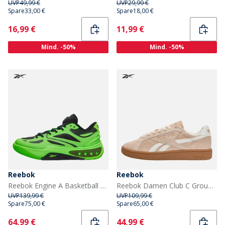
UVP
49,99 €
UVP
29,99 €
Spare
33,00 €
Spare
18,00 €
Current
Current
16,99 €
11,99 €
Mind. -50%
Mind. -50%
Reebok
Reebok
Reebok Engine A Basketball Schuhe Solar Lime/Solar Lime/Schwarz
Reebok Damen Club C Grounds UK Turnschuhe Washed Clay/Chalk/Gum
UVP
139,99 €
UVP
109,99 €
Spare
75,00 €
Spare
65,00 €
Current
Current
64,99 €
44,99 €