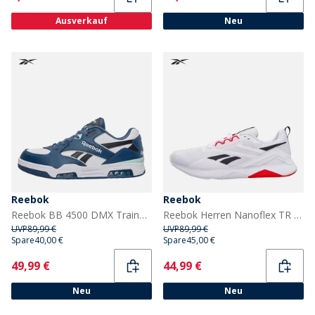
Ausverkauf
Neu
Reebok
Reebok
Reebok BB 4500 DMX Trainer Weiß/Shadow/Schwarz
Reebok Herren Nanoflex TR 2 Trainingsschuhe Weiß/Schwarz/Energy Red
UVP
89,99 €
UVP
89,99 €
Spare
40,00 €
Spare
45,00 €
Current
Current
49,99 €
44,99 €
Neu
Neu