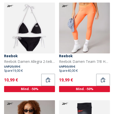
Reebok
Reebok
Reebok Damen Allegra 2-teilig Dreiecks Bikini Schwarz
Reebok Damen Team 7/8 Hohe Taille Enge Leggings Supercharged Coral
UVP
29,99 €
UVP
59,99 €
Spare
19,00 €
Spare
40,00 €
Current
Current
10,99 €
19,99 €
Mind. -50%
Mind. -50%