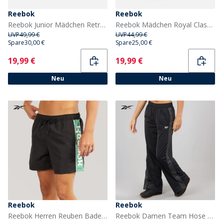
Reebok
Reebok
Reebok Junior Mädchen Retro Mega Turnschuhe Dusty Rose/Weiß/Gum
Reebok Mädchen Royal Classic Jog 3.0 Sneaker Weiß/Aqua/Optimum Blue
UVP
49,99 €
UVP
44,99 €
Spare
30,00 €
Spare
25,00 €
Current
Current
19,99 €
19,99 €
Neu
Neu
Reebok
Reebok
Reebok Herren Reuben Badeshorts Schwarz
Reebok Damen Team Hose Schwarz