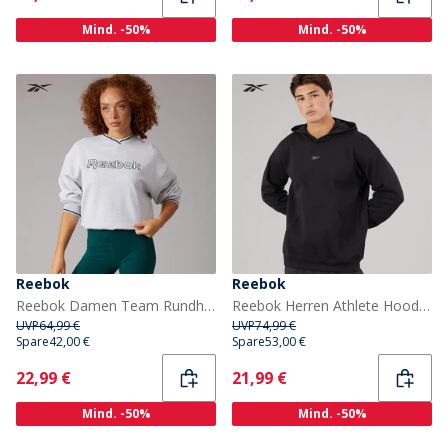
Mind. -50%
Mind. -50%
Reebok
Reebok
Reebok Damen Team Rundhalsausschnitt Sweatshirt Light Grey Heather
Reebok Herren Athlete Hoodie Schwarz
UVP
64,99 €
UVP
74,99 €
Spare
42,00 €
Spare
53,00 €
Current
Current
22,99 €
21,99 €
Mind. -50%
Mind. -50%