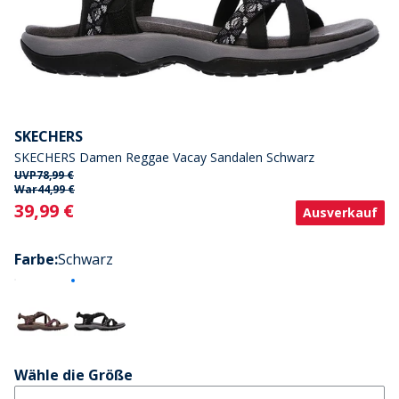
SKECHERS
SKECHERS Damen Reggae Vacay Sandalen Schwarz
UVP
78,99 €
War
44,99 €
Current
39,99 €
Ausverkauf
Farbe
:
Schwarz
Wähle die Größe