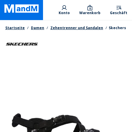
Skip
Primary departments
to
0
Konto
Warenkorb
Geschäft
main
content
Brotkrumen
Startseite
Damen
Zehentrenner und Sandalen
Skechers