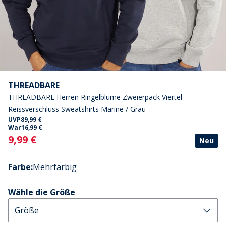
THREADBARE
THREADBARE Herren Ringelblume Zweierpack Viertel
Reissverschluss Sweatshirts Marine / Grau
UVP
89,99 €
War
16,99 €
Current
9,99 €
Neu
Farbe
:
Mehrfarbig
Wähle die Größe