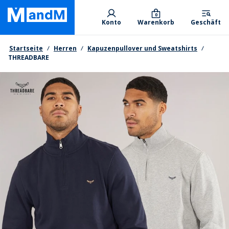
Skip
Primary departments
to
0
Konto
Warenkorb
Geschäft
main
content
Brotkrumen
Startseite
Herren
Kapuzenpullover und Sweatshirts
THREADBARE