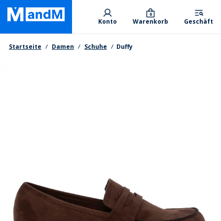
Skip
Primary departments
to
0
Konto
Warenkorb
Geschäft
main
content
Brotkrumen
Startseite
Damen
Schuhe
Duffy