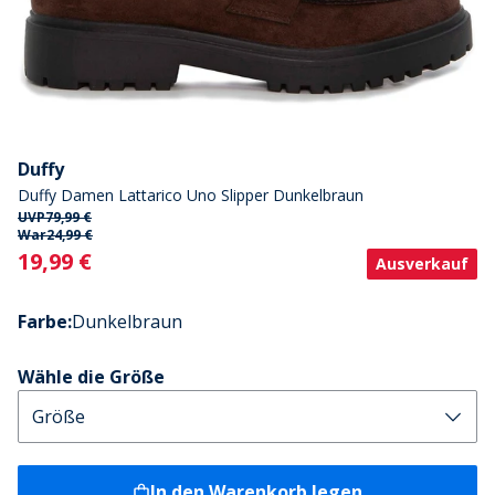
Duffy
Duffy Damen Lattarico Uno Slipper Dunkelbraun
UVP
79,99 €
War
24,99 €
Current
19,99 €
Ausverkauf
Farbe
:
Dunkelbraun
Wähle die Größe
In den Warenkorb legen