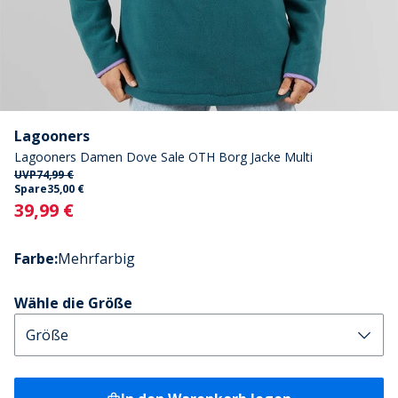
Lagooners
Lagooners Damen Dove Sale OTH Borg Jacke Multi
UVP
74,99 €
Spare
35,00 €
Current
39,99 €
Farbe
:
Mehrfarbig
Wähle die Größe