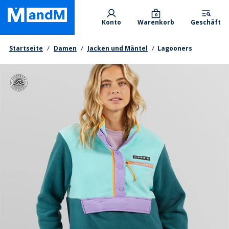
Skip
Primary departments
to
0
Konto
Warenkorb
Geschäft
main
content
Brotkrumen
Startseite
Damen
Jacken und Mäntel
Lagooners