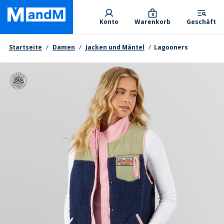
Skip
Primary departments
to
0
Konto
Warenkorb
Geschäft
main
content
Brotkrumen
Startseite
Damen
Jacken und Mäntel
Lagooners