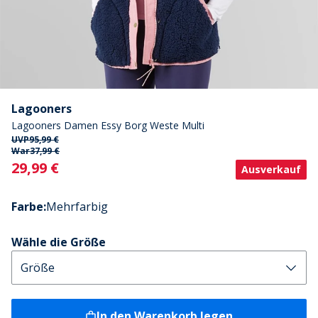
Lagooners
Lagooners Damen Essy Borg Weste Multi
UVP
95,99 €
War
37,99 €
Current
29,99 €
Ausverkauf
Farbe
:
Mehrfarbig
Wähle die Größe
In den Warenkorb legen