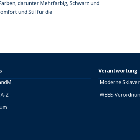
Farben, darunter Mehrfarbig, Schwarz und
omfort und Stil für die
s
Verantwortung
andM
Moderne Sklaver
 A-Z
WEEE-Verordnu
sum