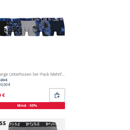
CR7 Junge Unterhosen 5er-Pack Mehrfarbig
,99 €
30,00 €
ent
9 €
Mind. -50%