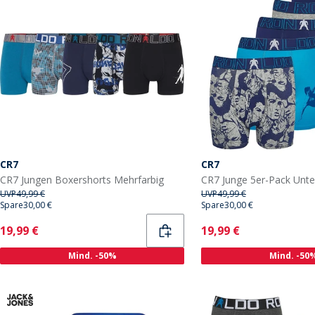
CR7
CR7
CR7 Jungen Boxershorts Mehrfarbig
UVP
49,99 €
UVP
49,99 €
Spare
30,00 €
Spare
30,00 €
Current
Current
19,99 €
19,99 €
Mind. -50%
Mind. -50