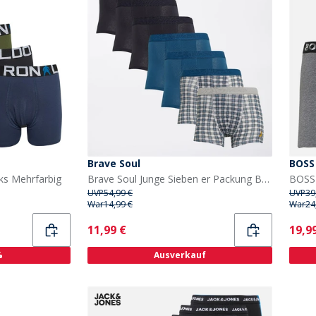
Brave Soul
BOSS
ks Mehrfarbig
Brave Soul Junge Sieben er Packung Boxershorts Marineblau / Türkis / Gedrucktes Karomuster
BOSS 
UVP
54,99 €
UVP
39
War
14,99 €
War
24
Current
Curr
11,99 €
19,9
%
Ausverkauf