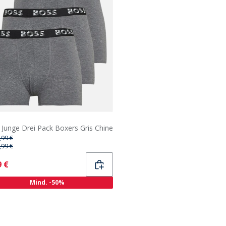
Junge Drei Pack Boxers Gris Chine
,99 €
,99 €
ent
9 €
Mind. -50%