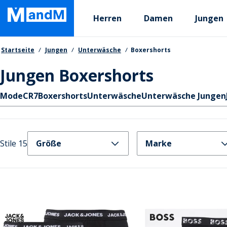
Skip
Primary departments
to
Herren
Damen
Jungen
main
content
Brotkrumen
Startseite
Jungen
Unterwäsche
Boxershorts
Jungen Boxershorts
Schnellzugriff
Mode
CR7
Boxershorts
Unterwäsche
Unterwäsche Jungen
Stile 15
Größe
Marke