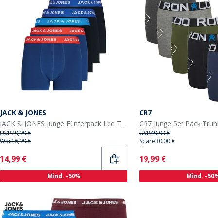
JACK & JONES
CR7
JACK & JONES Junge Fünferpack Lee Trunks Surfen im Netz
CR7 Junge 5er Pack Trun
UVP
29,99 €
UVP
49,99 €
War
16,99 €
Spare
30,00 €
Current
Current
14,99 €
19,99 €
Mind. -50%
Mind. -50