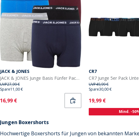
JACK & JONES
CR7
JACK & JONES Junge Basis Fünfer Pack Boxers Multi
UVP
27,99 €
UVP
49,99 €
Spare
11,00 €
Spare
30,00 €
Current
Current
16,99 €
19,99 €
Mind. -50
Jungen Boxershorts
Hochwertige Boxershorts für Jungen von bekannten Marke