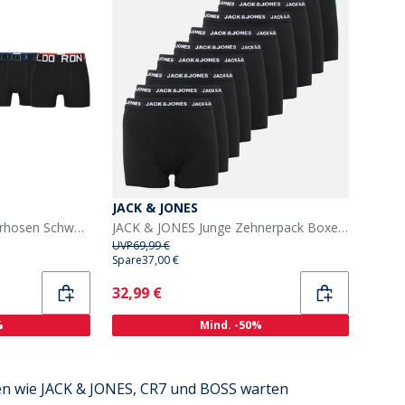
JACK & JONES
CR7 Junge 5er Pack Unterhosen Schwarz
JACK & JONES Junge Zehnerpack Boxer Slips Schwarz
UVP
69,99 €
Spare
37,00 €
Current
32,99 €
%
Mind. -50%
n wie JACK & JONES, CR7 und BOSS warten