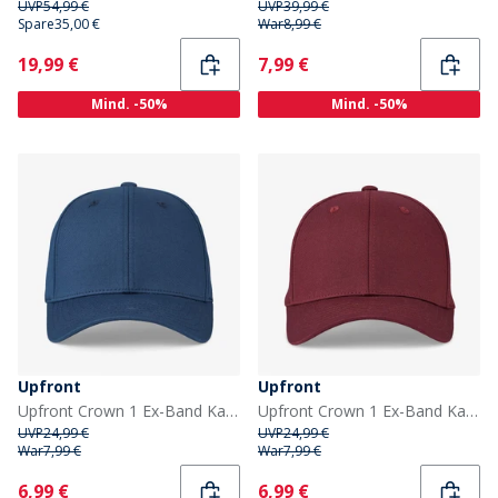
UVP
54,99 €
UVP
39,99 €
Spare
35,00 €
War
8,99 €
Current
Current
19,99 €
7,99 €
Mind. -50%
Mind. -50%
Upfront
Upfront
Upfront Crown 1 Ex-Band Kappe Medium Blue
Upfront Crown 1 Ex-Band Kappe Pitch-Dark Red
UVP
24,99 €
UVP
24,99 €
War
7,99 €
War
7,99 €
Current
Current
6,99 €
6,99 €