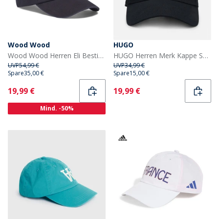
Wood Wood
HUGO
Wood Wood Herren Eli Bestickte Mütze Schwarz
HUGO Herren Merk Kappe Schwarz
UVP
54,99 €
UVP
34,99 €
Spare
35,00 €
Spare
15,00 €
Current
Current
19,99 €
19,99 €
Mind. -50%