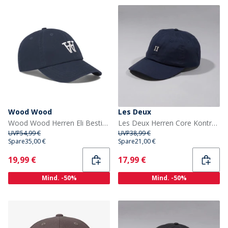
Wood Wood
Les Deux
Wood Wood Herren Eli Bestickte Mütze Navy
Les Deux Herren Core Kontrast Dad Cap Dark Navy
UVP
54,99 €
UVP
38,99 €
Spare
35,00 €
Spare
21,00 €
Current
Current
19,99 €
17,99 €
Mind. -50%
Mind. -50%