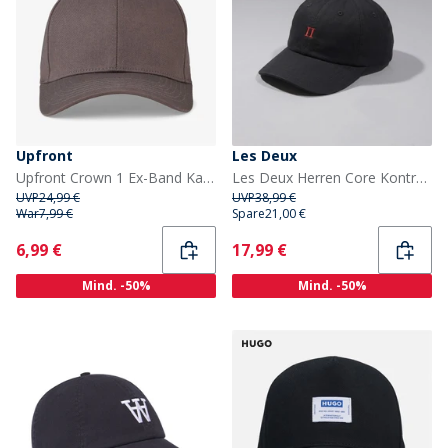
Upfront
Les Deux
Upfront Crown 1 Ex-Band Kappe Dark Grey
Les Deux Herren Core Kontrast Dad Cap Schwarz
UVP
24,99 €
UVP
38,99 €
War
7,99 €
Spare
21,00 €
Current
Current
6,99 €
17,99 €
Mind. -50%
Mind. -50%