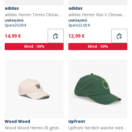
adidas
adidas
adidas Herren Terrex Climacool 5 Panel Uni Mütze Dash Grey/Schwarz
adidas Herren Run X Climawarm Mütze Halo Silver/Reflective Silver
UVP
34,99 €
UVP
34,99 €
Spare
20,00 €
Spare
22,00 €
Current
Current
14,99 €
12,99 €
Mind. -50%
Mind. -50%
Wood Wood
Upfront
Wood Wood Herren Eli gestickte Kappe Off Weiß Off-White
Upfront Herzlich weiche niedrige Baseballkappe Green Fresh Green