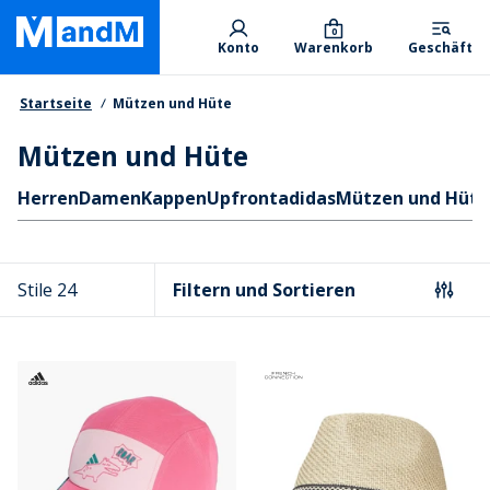
Skip
Primary departments
to
0
Konto
Warenkorb
Geschäft
main
content
Brotkrumen
Startseite
Mützen und Hüte
Mützen und Hüte
Schnellzugriff
Herren
Damen
Kappen
Upfront
adidas
Mützen und Hüte
Stile 24
Filtern und Sortieren