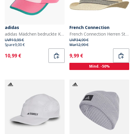
adidas
French Connection
adidas Mädchen bedruckte Kappe Pink Fusion/Pure Teal/Clear Pink
French Connection Herren Stripe Trilby Hüte Ecru
UVP
19,99 €
UVP
34,99 €
Spare
9,00 €
War
12,99 €
Current
Current
10,99 €
9,99 €
Mind. -50%