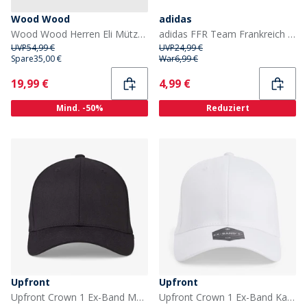
Wood Wood
adidas
Wood Wood Herren Eli Mütze Blau
adidas FFR Team Frankreich Tech Kappe Weiß
UVP
54,99 €
UVP
24,99 €
Spare
35,00 €
War
6,99 €
Current
Current
19,99 €
4,99 €
Mind. -50%
Reduziert
Upfront
Upfront
Upfront Crown 1 Ex-Band Mütze Schwarz Pitch-Dark
Upfront Crown 1 Ex-Band Kappe Fair White