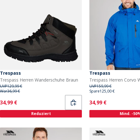
Trespass
Trespass
Trespass Herren Wanderschuhe Braun
UVP
129,99 €
UVP
159,99 €
War
36,99 €
Spare
125,00 €
Current
Current
34,99 €
34,99 €
Reduziert
Mind. -50