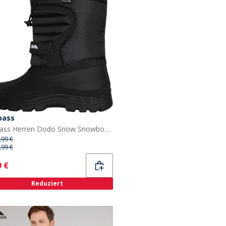
pass
Trespass Herren Dodo Snow Snowboots/Winterstiefel Schwarz
,99 €
,99 €
ent
9 €
Reduziert