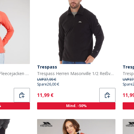
Trespass
Tres
Trespass Damen Shiner Fleecejacken Orange
Trespass Herren Masonville 1/2 Reißverschluss Mikro Fleece Schwarz
UVP
37,99 €
UVP
37
Spare
26,00 €
Spare
Current
Curr
11,99 €
11,9
%
Mind. -50%