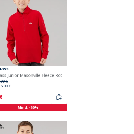
pass
ass Junior Masonville Fleece Rot
,99 €
16,00 €
ent
 €
Mind. -50%