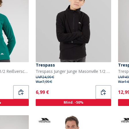
Trespass
Tres
Trespass Damen Shiner 1/2 Reißverschluss Mikro Fleece Türkis
Trespass Junger Junge Masonville 1/2 Reißverschluss Micro Fleece Schwarz
UVP
24,99 €
UVP
49
War
7,99 €
War
14
Current
Curr
6,99 €
12,9
%
Mind. -50%