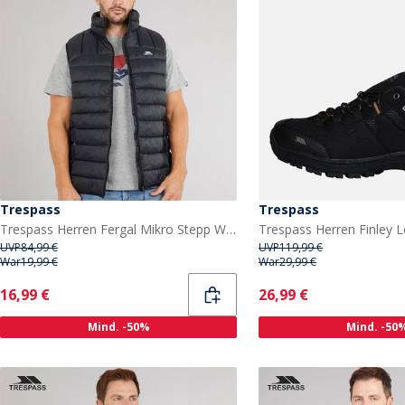
Trespass
Trespass
Trespass Herren Fergal Mikro Stepp Weste Schwarz
UVP
84,99 €
UVP
119,99 €
War
19,99 €
War
29,99 €
Current
Current
16,99 €
26,99 €
Mind. -50%
Mind. -50