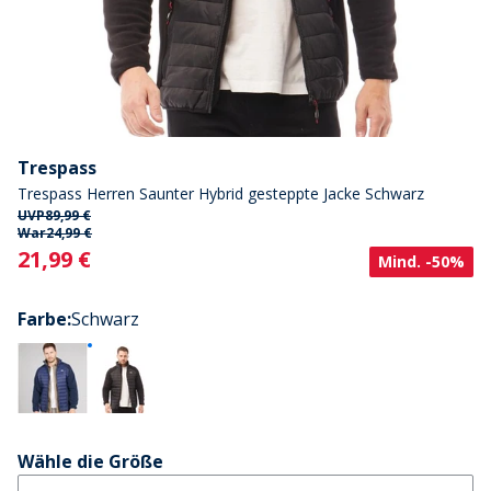
Trespass
Trespass Herren Saunter Hybrid gesteppte Jacke Schwarz
UVP
89,99 €
War
24,99 €
Current
21,99 €
Mind. -50%
Farbe
:
Schwarz
Wähle die Größe