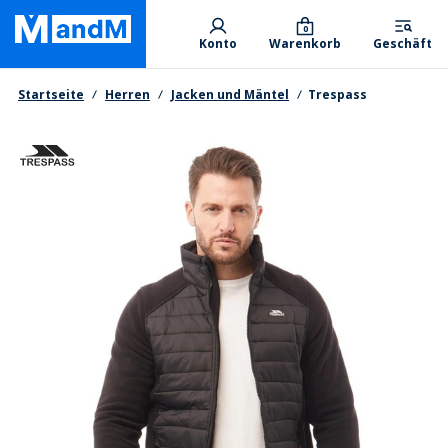
Skip
Primary departments
to
0
Konto
Warenkorb
Geschäft
main
content
Brotkrumen
Startseite
Herren
Jacken und Mäntel
Trespass