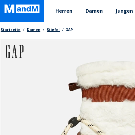
Skip
Primary departments
to
Herren
Damen
Jungen
main
content
Brotkrumen
Startseite
Damen
Stiefel
GAP