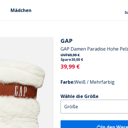
Mädchen
S
GAP
GAP Damen Paradise Hohe Pelz 
UVP
69,99 €
Spare
30,00 €
Current
39,99 €
Farbe
:
Weiß / Mehrfarbig
Wähle die Größe
In den War