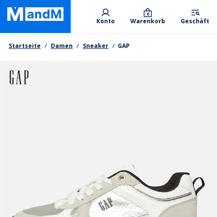
Skip
Primary departments
to
0
Konto
Warenkorb
Geschäft
main
content
Brotkrumen
Startseite
Damen
Sneaker
GAP