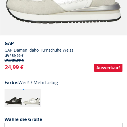
GAP
GAP Damen Idaho Turnschuhe Weiss
UVP
59,99 €
War
26,99 €
Current
24,99 €
Ausverkauf
Farbe
:
Weiß / Mehrfarbig
Wähle die Größe