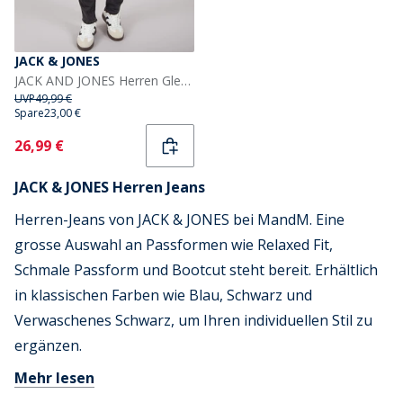
JACK & JONES
JACK AND JONES Herren Glenn Sq354 Schmale Passform Jeans Verwaschenes Schwarz
UVP
49,99 €
Spare
23,00 €
Current
26,99 €
JACK & JONES Herren Jeans
Herren-Jeans von JACK & JONES bei MandM. Eine
grosse Auswahl an Passformen wie Relaxed Fit,
Schmale Passform und Bootcut steht bereit. Erhältlich
in klassischen Farben wie Blau, Schwarz und
Verwaschenes Schwarz, um Ihren individuellen Stil zu
ergänzen.
Mehr lesen