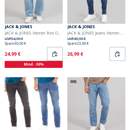
JACK & JONES
JACK & JONES
JACK & JONES Herren Ron Original AM 192 Loose Jeans Blue Denim
JACK & JONES Jeans Herren Glenn SQ 327 Slim Fit Blau
UVP
54,99 €
UVP
49,99 €
Spare
30,00 €
Spare
23,00 €
Current
Current
24,99 €
26,99 €
Mind. -50%