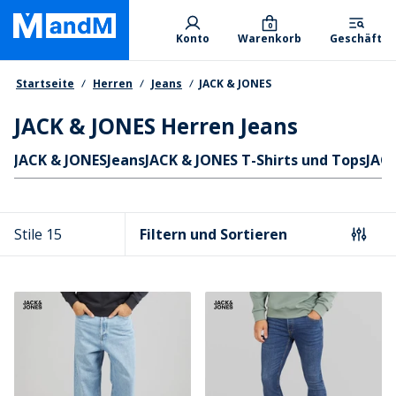
Skip
Primary departments
to
0
Konto
Warenkorb
Geschäft
main
content
Brotkrumen
Startseite
Herren
Jeans
JACK & JONES
JACK & JONES Herren Jeans
Schnellzugriff
JACK & JONES
Jeans
JACK & JONES T-Shirts und Tops
JACK
Stile 15
Filtern und Sortieren