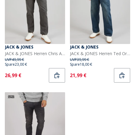
JACK & JONES
JACK & JONES
JACK & JONES Herren Chris AT 222 Original Relaxed Fit Jeans Schwarz
JACK & JONES Herren Ted Original 918 Loose Straight Blue Denim
UVP
49,99 €
UVP
39,99 €
Spare
23,00 €
Spare
18,00 €
Current
Current
26,99 €
21,99 €