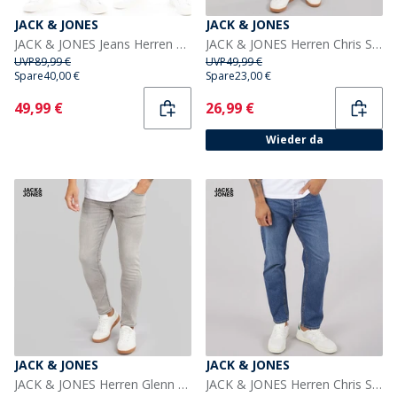
JACK & JONES
JACK & JONES
JACK & JONES Jeans Herren Glenn Sq354/327 2er-Pack Blau/Schwarz
JACK & JONES Herren Chris SQ 957 Relaxed Fit Jeans Blaue Denim
UVP
89,99 €
UVP
49,99 €
Spare
40,00 €
Spare
23,00 €
Current
Current
49,99 €
26,99 €
Wieder da
JACK & JONES
JACK & JONES
JACK & JONES Herren Glenn Original 333 Slim Fit Jeans Grey Denim
JACK & JONES Herren Chris SQ 959 Jeans mit lockerer Passform Blau