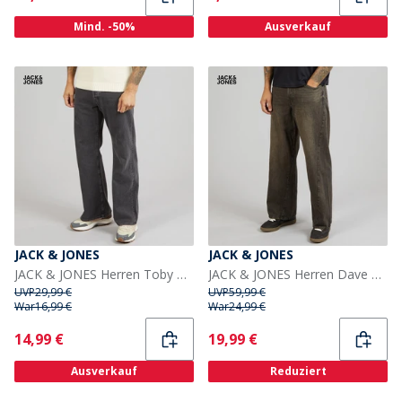
Mind. -50%
Ausverkauf
JACK & JONES
JACK & JONES
JACK & JONES Herren Toby Original 737 Schlagjeans Black Denim
JACK & JONES Herren Dave Skewed 464 Wide Jeans Black Denim
UVP
29,99 €
UVP
59,99 €
War
16,99 €
War
24,99 €
Current
Current
14,99 €
19,99 €
Ausverkauf
Reduziert