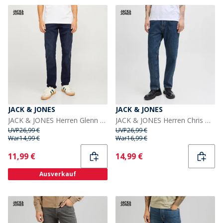
JACK & JONES
JACK & JONES
JACK & JONES Herren Glenn Original SQ 260 Noos Jeans Blue Denim
JACK & JONES Herren Chris Original SQ 061 Jeans Blue Denim
UVP
26,99 €
UVP
26,99 €
War
14,99 €
War
16,99 €
Current
Current
11,99 €
14,99 €
Ausverkauf