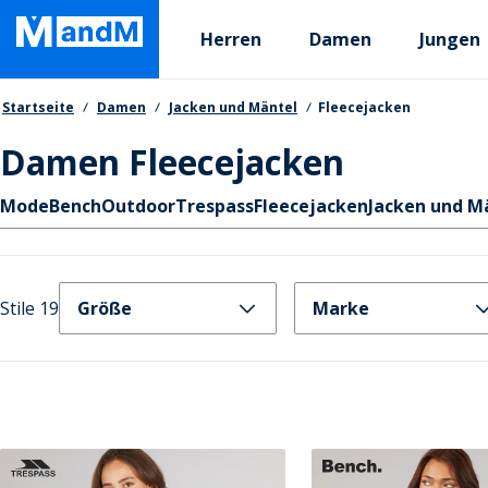
Skip
Primary departments
to
Herren
Damen
Jungen
main
content
Brotkrumen
Startseite
Damen
Jacken und Mäntel
Fleecejacken
Damen Fleecejacken
Schnellzugriff
Mode
Bench
Outdoor
Trespass
Fleecejacken
Jacken und M
Stile 19
Größe
Marke