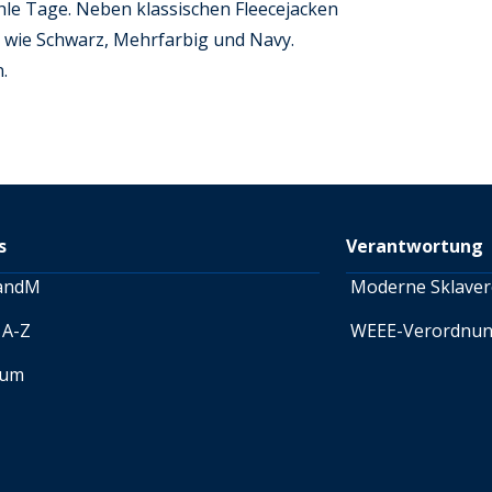
hle Tage. Neben klassischen Fleecejacken
n wie Schwarz, Mehrfarbig und Navy.
.
s
Verantwortung
andM
Moderne Sklaver
 A-Z
WEEE-Verordnu
sum