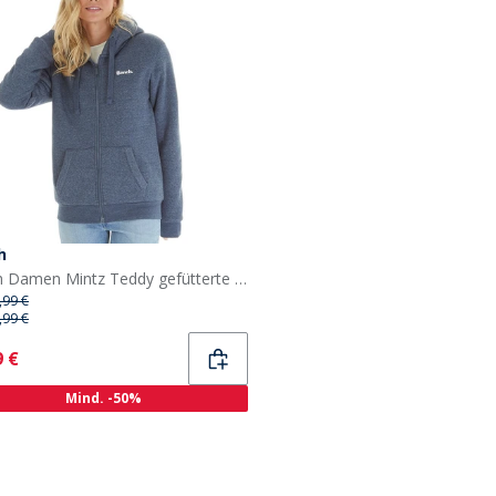
h
Bench Damen Mintz Teddy gefütterte Kapuzenjacke Navy Marl
,99 €
,99 €
ent
9 €
Mind. -50%