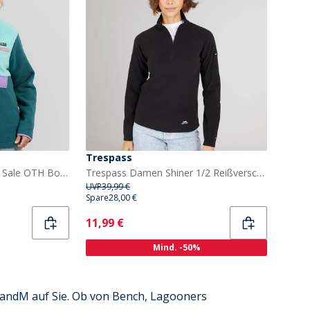
Trespass
Lagooners Damen Dove Sale OTH Borg Jacke Multi
Trespass Damen Shiner 1/2 Reißverschluss Mikro Fleece Schwarz
UVP
39,99 €
Spare
28,00 €
Current
11,99 €
Mind. -50%
andM auf Sie. Ob von Bench, Lagooners