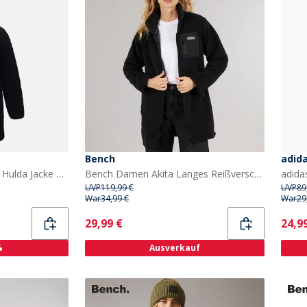
Bench
adid
True North Damen ZINK Hulda Jacke Schwarz
Bench Damen Akita Langes Reißverschluss Fleece Schwarz
UVP
119,99 €
UVP
89
War
34,99 €
War
29
Current
Curr
29,99 €
24,9
%
Ausverkauf