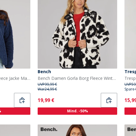
Bench
Tres
Bench Damen Sherpa Fleece Jacke Marine
Bench Damen Gorla Borg Fleece Winter Weiss / Schwarz Leopard
UVP
99,99 €
UVP
59
War
24,99 €
Spare
Current
Curr
19,99 €
15,9
%
Mind. -50%