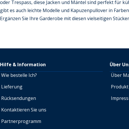
oder Trespass, diese Jacken und Mäntel sind perfekt für kü
gibt es auch leichte Modelle und Kapuzenpullover in Farbe
Ergänzen Sie Ihre Garderobe mit diesen vielseitigen Stücken
Hilfe & Information
Über Un
Wie bestelle Ich?
Über M
Lieferung
Produkt
Rücksendungen
Impres
Kontaktieren Sie uns
Partnerprogramm