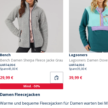
Bench
Lagooners
Bench Damen Sherpa Fleece Jacke Grau
UVP
74,99 €
UVP
74,99 €
Spare
45,00 €
Spare
35,00 €
Current
Current
29,99 €
39,99 €
Mind. -50%
Damen Fleecejacken
Warme und bequeme Fleecejacken für Damen warten bei M