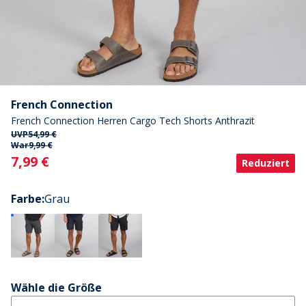
French Connection
French Connection Herren Cargo Tech Shorts Anthrazit
UVP
54,99 €
War
9,99 €
Current
7,99 €
Reduziert
Farbe
:
Grau
Wähle die Größe