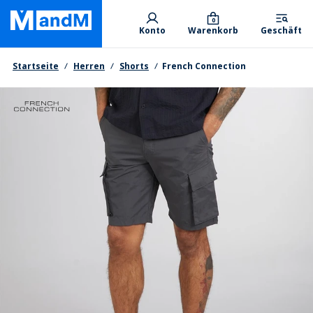
Skip
Primary departments
to
0
Konto
Warenkorb
Geschäft
main
content
Brotkrumen
Startseite
Herren
Shorts
French Connection